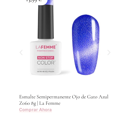
Esmalte Semipermanente Ojo de Gato Azul
Esma
Z060 8g | La Femme
Z059
Comprar Ahora
Com