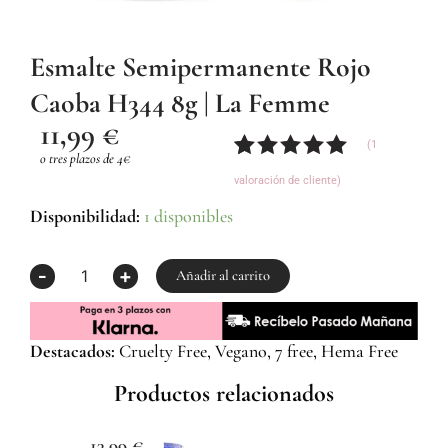
Esmalte Semipermanente Rojo
Caoba H344 8g | La Femme
11,99
€
(
1
o tres plazos de 4€
Valorado
1
valoración de cliente)
con
5.00
de
5 en base
Esmalte
Disponibilidad:
1 disponibles
a
Semipermanente
valoración
Rojo
-
+
de un
Caoba
Añadir al carrito
cliente
H344
8g
|
Destacados:
Cruelty Free, Vegano, 7 free, Hema Free
La
Femme
Productos relacionados
cantidad
13,99
€
1