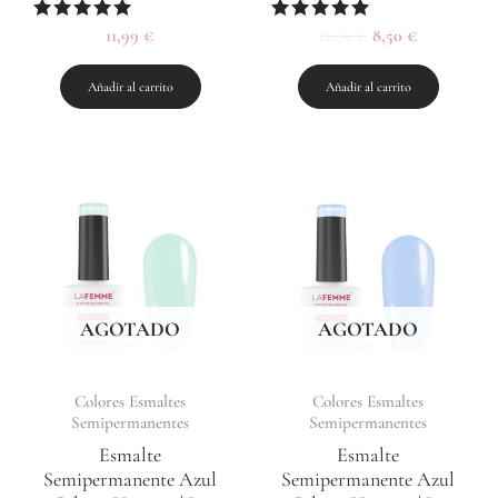
Valorado
11,99
€
Valorado
11,99
€
8,50
€
con
con
5.00
5.00
de 5
de 5
Añadir al carrito
Añadir al carrito
AGOTADO
AGOTADO
Colores Esmaltes
Colores Esmaltes
Semipermanentes
Semipermanentes
Esmalte
Esmalte
Semipermanente Azul
Semipermanente Azul