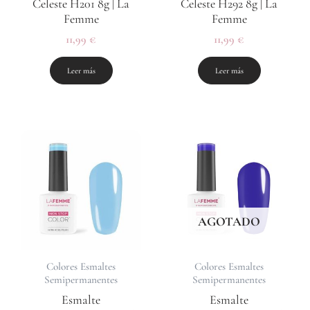
Celeste H201 8g | La
Celeste H292 8g | La
Femme
Femme
11,99
€
11,99
€
Leer más
Leer más
AGOTADO
Colores Esmaltes
Colores Esmaltes
Semipermanentes
Semipermanentes
Esmalte
Esmalte