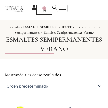
Ir
al
0
Carrito
contenido
Portada
»
ESMALTE SEMIPERMANENTE
»
Colores Esmaltes
Semipermanentes
»
Esmaltes Semipermanentes Verano
ESMALTES SEMIPERMANENTES
VERANO
Mostrando 1–12 de 120 resultados
El
El
precio
precio