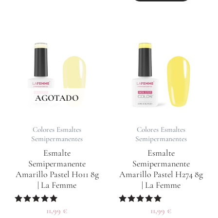
AGOTADO
Colores Esmaltes
Colores Esmaltes
Semipermanentes
Semipermanentes
Esmalte
Esmalte
Semipermanente
Semipermanente
Amarillo Pastel H011 8g
Amarillo Pastel H274 8g
| La Femme
| La Femme
Valorado
11,99
€
Valorado
11,99
€
con
con