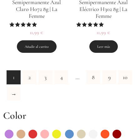
Semipermanente Azul
Semipermanente Azul
Claro H072 8g | La
Eléctrico H302 8g | La
Femme
Femme
Valorado
11,99
€
Valorado
11,99
€
con
con
5.00
5.00
de 5
de 5
Añadir al carrito
Leer más
1
2
3
4
…
8
9
10
→
Color