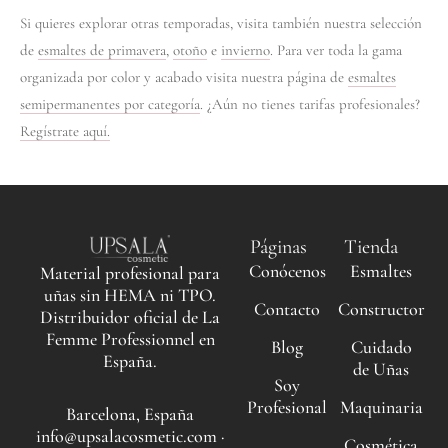
Si quieres explorar otras temporadas, visita también nuestra selección
de
esmaltes de primavera
,
otoño
e
invierno
. Para ver toda la gama
organizada por color y acabado visita nuestra página de
esmaltes
semipermanentes por categoría
. ¿Aún no tienes tarifas profesionales?
Regístrate aquí.
Páginas
Tienda
Conócenos
Esmaltes
Material profesional para
uñas sin HEMA ni TPO.
Contacto
Constructor
Distribuidor oficial de La
Femme Professionnel en
Blog
Cuidado
España.
de Uñas
Soy
Profesional
Maquinaria
Barcelona, España
info@upsalacosmetic.com ·
Cosmética