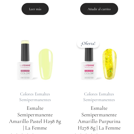
5.00
5.00
de 5
de 5
Leer más
Añadir al carrito
El
El
precio
precio
¡Oferta!
original
actual
era:
es:
11,99 €.
8,50 €.
Colores Esmaltes
Colores Esmaltes
Semipermanentes
Semipermanentes
Esmalte
Esmalte
Semipermanente
Semipermanente
Amarillo Pastel H298 8g
Amarillo Purpurina
| La Femme
H278 8g | La Femme