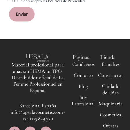
He leído y acepto las Políticas de Privacidad
Enviar
Páginas
Tienda
Conócenos
Esmaltes
Material profesional para
uñas sin HEMA ni TPO.
Contacto
Constructor
Distribuidor oficial de La
Femme Professionnel en
Blog
Cuidado
España.
de Uñas
Soy
Profesional
Maquinaria
Barcelona, España
info@upsalacosmetic.com ·
Cosmética
+34 605 829 730
Ofertas
F
I
Y
L