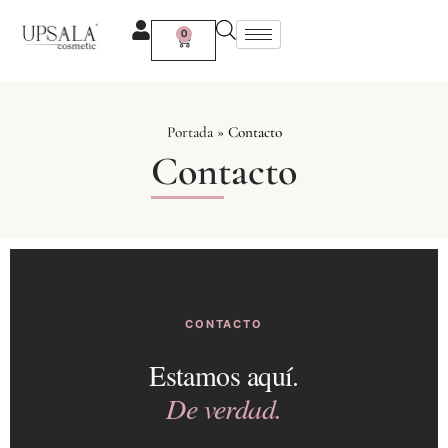
Ir
al
0
Carrito
contenido
Portada
»
Contacto
Contacto
CONTACTO
Estamos aquí.
De verdad.