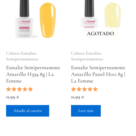
AGOTADO
Colores Esmaltes
Colores Esmaltes
Semipermanentes
Semipermanentes
Esmalte Semipermanente
Esmalte Semipermanente
Amarillo H394 8g | La
Amarillo Pastel H011 8g |
Femme
La Femme
Valorado
11,99
€
Valorado
11,99
€
con
con
5.00
5.00
de 5
de 5
Añadir al carrito
Leer más