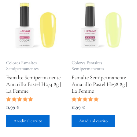
Colores Esmaltes
Colores Esmaltes
Semipermanentes
Semipermanentes
Esmalte Semipermanente
Esmalte Semipermanente
Amarillo Pastel H274 8g |
Amarillo Pastel H298 8g |
La Femme
La Femme
Valorado
11,99
€
Valorado
11,99
€
con
con
5.00
5.00
de 5
de 5
Añadir al carrito
Añadir al carrito