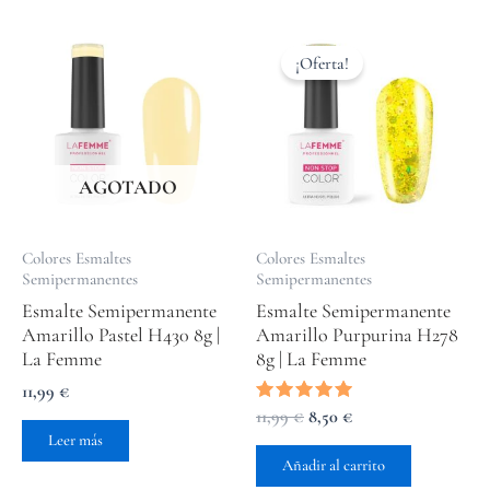
El
El
precio
precio
¡Oferta!
original
actual
era:
es:
11,99 €.
8,50 €.
AGOTADO
Colores Esmaltes
Colores Esmaltes
Semipermanentes
Semipermanentes
Esmalte Semipermanente
Esmalte Semipermanente
Amarillo Pastel H430 8g |
Amarillo Purpurina H278
La Femme
8g | La Femme
11,99
€
Valorado
11,99
€
8,50
€
con
Leer más
5.00
de 5
Añadir al carrito