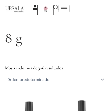
Ir
al
0
Carrito
contenido
8 g
Mostrando 1–12 de 306 resultados