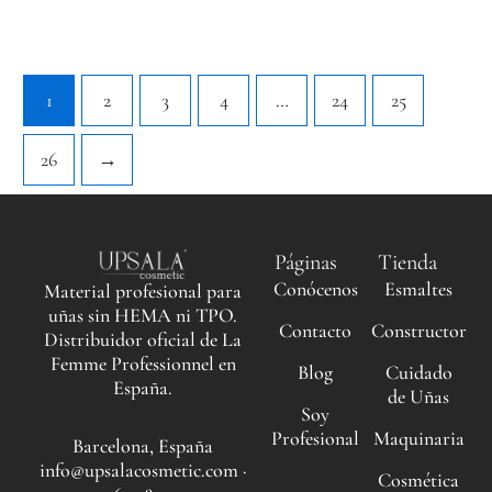
1
2
3
4
…
24
25
26
→
Páginas
Tienda
Conócenos
Esmaltes
Material profesional para
uñas sin HEMA ni TPO.
Contacto
Constructor
Distribuidor oficial de La
Femme Professionnel en
Blog
Cuidado
España.
de Uñas
Soy
Profesional
Maquinaria
Barcelona, España
info@upsalacosmetic.com ·
Cosmética