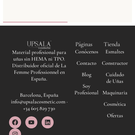
Páginas
Tienda
Conócenos
Esmaltes
Material profesional para
uñas sin HEMA ni TPO.
Contacto
Constructor
Distribuidor oficial de La
Femme Professionnel en
Blog
Cuidado
España.
de Uñas
Soy
Profesional
Maquinaria
Barcelona, España
info@upsalacosmetic.com ·
Cosmética
+34 605 829 730
Ofertas
F
I
Y
L
a
n
o
i
c
s
u
n