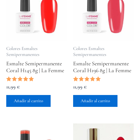
Colores Esmaltes
Colores Esmaltes
Semipermanentes
Semipermanentes
Esmalte Semipermanente
Esmalte Semipermanente
Coral H145 8g | La Femme
Coral H196 8g | La Femme
Valorado
11,99
€
Valorado
11,99
€
con
con
5.00
5.00
de 5
de 5
Añadir al carrito
Añadir al carrito