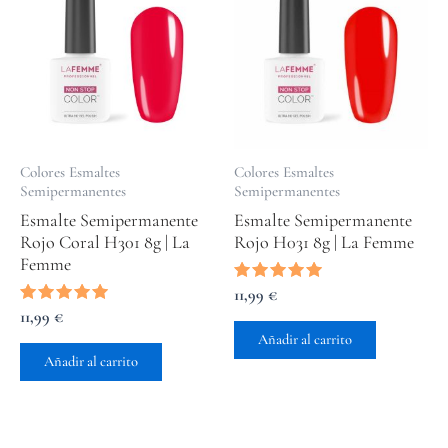
Colores Esmaltes
Colores Esmaltes
Semipermanentes
Semipermanentes
Esmalte Semipermanente
Esmalte Semipermanente
Rojo Coral H301 8g | La
Rojo H031 8g | La Femme
Femme
Valorado
11,99
€
con
Valorado
11,99
€
5.00
con
de 5
Añadir al carrito
5.00
de 5
Añadir al carrito