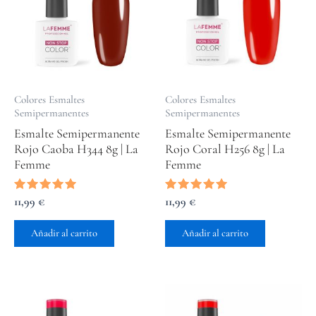
Colores Esmaltes
Colores Esmaltes
Semipermanentes
Semipermanentes
Esmalte Semipermanente
Esmalte Semipermanente
Rojo Caoba H344 8g | La
Rojo Coral H256 8g | La
Femme
Femme
Valorado
11,99
€
Valorado
11,99
€
con
con
5.00
5.00
de 5
de 5
Añadir al carrito
Añadir al carrito