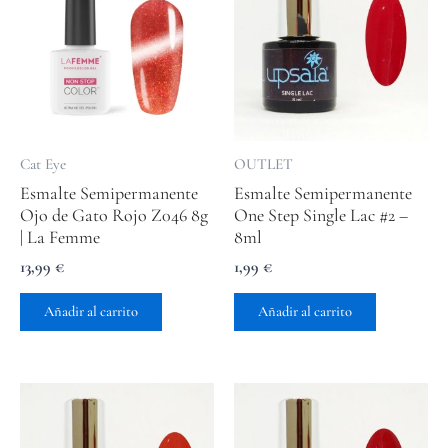
Cat Eye
OUTLET
Esmalte Semipermanente
Esmalte Semipermanente
Ojo de Gato Rojo Z046 8g
One Step Single Lac #2 –
| La Femme
8ml
13,99
€
1,99
€
Añadir al carrito
Añadir al carrito