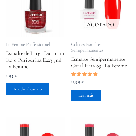
AGOTADO
La Femme Professionnel
Colores Esmaltes
Semipermanentes
Esmalte de Larga Duración
Esmalte Semipermanente
Rojo Puripurina E223 7ml |
Coral H116 8g | La Femme
La Femme
1,95
€
Valorado
11,99
€
con
Añadir al carrito
5.00
de 5
Leer más