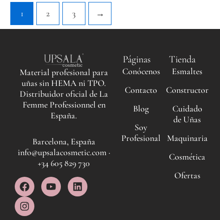
1
2
3
→
Páginas
Tienda
Conócenos
Esmaltes
Material profesional para
uñas sin HEMA ni TPO.
Contacto
Constructor
Distribuidor oficial de La
Femme Professionnel en
Blog
Cuidado
España.
de Uñas
Soy
Profesional
Maquinaria
Barcelona, España
info@upsalacosmetic.com ·
Cosmética
+34 605 829 730
Ofertas
F
I
Y
L
a
n
o
i
c
s
u
n
e
t
t
k