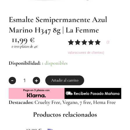
Esmalte Semipermanente Azul
Marino H347 8g | La Femme
11,99
€
(
2
o tres plazos de 4€
Valorado
2
valoraciones de clientes)
con
5.00
de
5 en base
Esmalte
Disponibilidad:
1 disponibles
a
Semipermanente
valoraciones
Azul
-
+
de
Marino
Añadir al carrito
clientes
H347
8g
|
Destacados:
Cruelty Free, Vegano, 7 free, Hema Free
La
Femme
Productos relacionados
cantidad
13,99
€
1