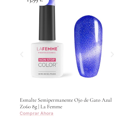
Esma
Z059
Com
Esmalte Semipermanente Ojo de Gato Azul
Z060 8g | La Femme
Comprar Ahora