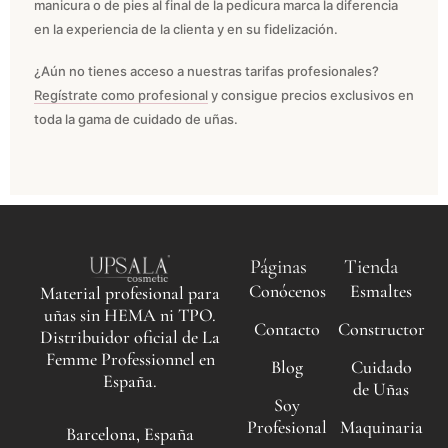
manicura o de pies al final de la pedicura marca la diferencia
en la experiencia de la clienta y en su fidelización.
¿Aún no tienes acceso a nuestras tarifas profesionales?
Regístrate como profesional
y consigue precios exclusivos en
toda la gama de cuidado de uñas.
Páginas
Tienda
Conócenos
Esmaltes
Material profesional para
uñas sin HEMA ni TPO.
Contacto
Constructor
Distribuidor oficial de La
Femme Professionnel en
Blog
Cuidado
España.
de Uñas
Soy
Profesional
Maquinaria
Barcelona, España