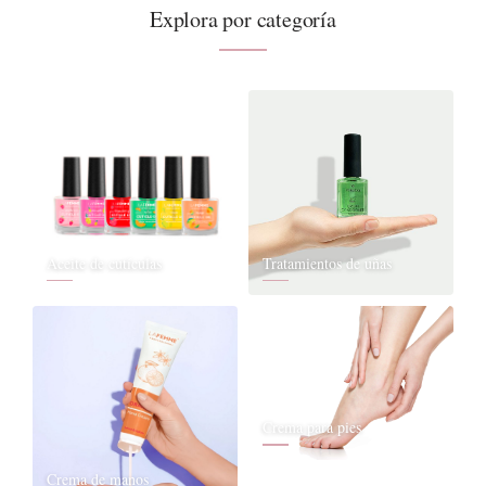
Explora por categoría
Aceite de cutículas
Tratamientos de uñas
Crema para pies
Crema de manos