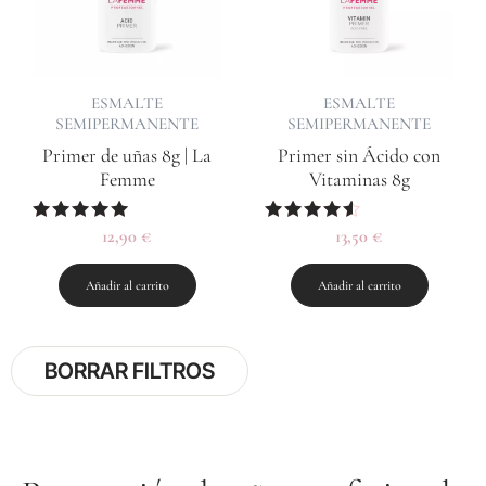
ESMALTE
ESMALTE
SEMIPERMANENTE
SEMIPERMANENTE
Primer de uñas 8g | La
Primer sin Ácido con
Femme
Vitaminas 8g
Valorado
12,90
€
Valorado
13,50
€
con
con
4.88
4.33
de 5
de 5
Añadir al carrito
Añadir al carrito
BORRAR FILTROS