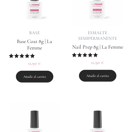
BASE
ESMALTE
SEMIPERMANENTE
Base Coat 8g | La
Nail Prep 8g | La Femme
Femme
Valorado
11,90
€
Valorado
11,90
€
con
con
5.00
4.80
de 5
de 5
Añadir al carrito
Añadir al carrito