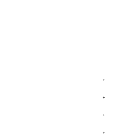
+
+
+
+