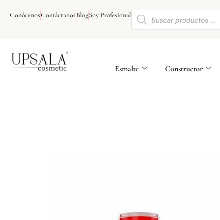
Ir
Búsqueda
al
Conócenos
Contáctanos
Blog
Soy Profesional
de
contenido
productos
Esmalte
Constructor