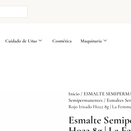
Cuidado de Uñas
Cosmética
Maquinaria
Inicio
/
ESMALTE SEMIPERM
Semipermanentes
/
Esmaltes S
Rojo Irisado H022 8g | La Femm
Esmalte Semip
H022 8g | La 