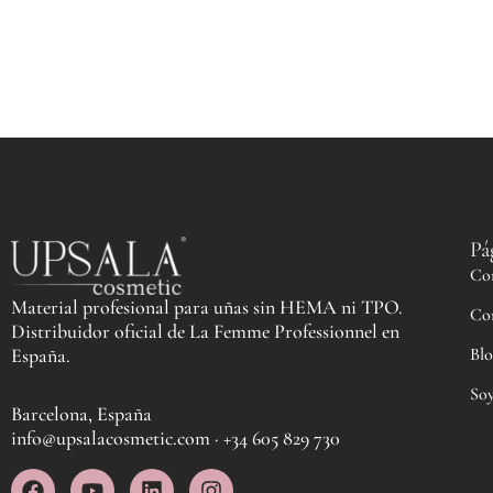
Pá
Co
Material profesional para uñas sin HEMA ni TPO.
Co
Distribuidor oficial de La Femme Professionnel en
Blo
España.
Soy
Barcelona, España
info@upsalacosmetic.com · +34 605 829 730
F
Y
L
I