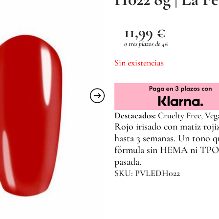
11,99
€
o tres plazos de 4€
Sin existencias
Destacados:
Cruelty Free, Veg
Rojo irisado con matiz roj
hasta 3 semanas. Un tono que
fórmula sin HEMA ni TPO, 
pasada.
SKU: PVLEDH022