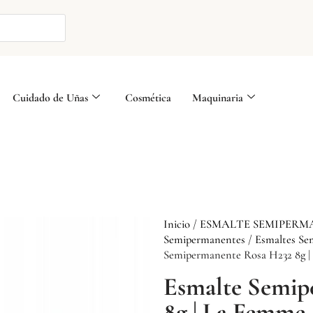
Cuidado de Uñas
Cosmética
Maquinaria
Inicio
/
ESMALTE SEMIPERM
Semipermanentes
/
Esmaltes Se
Semipermanente Rosa H232 8g 
Esmalte Semip
8g | La Femme