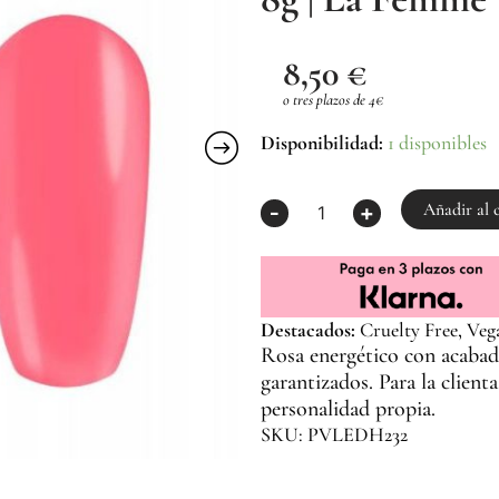
8,50
€
o tres plazos de 4€
Esmalte
Disponibilidad:
1 disponibles
Semipermanente
Rosa
H232
Añadir al 
-
+
8g
|
La
Femme
cantidad
Destacados:
Cruelty Free, Veg
Rosa energético con acabado
garantizados. Para la client
personalidad propia.
SKU: PVLEDH232