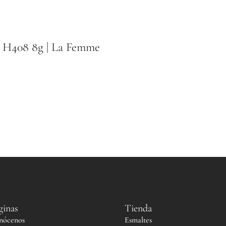
 H408 8g | La Femme
ginas
Tienda
nócenos
Esmaltes