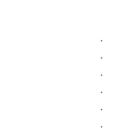
+
+
+
+
+
+