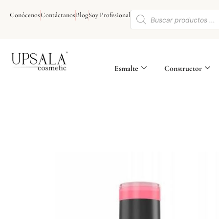
Ir
Búsqueda
al
Conócenos
Contáctanos
Blog
Soy Profesional
de
contenido
productos
Esmalte
Constructor