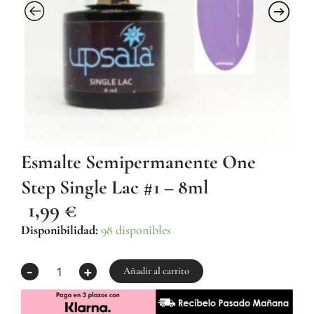
Esmalte Semipermanente One
Step Single Lac #1 – 8ml
1,99
€
Esmalte
Disponibilidad:
98 disponibles
Semipermanente
One
-
+
Step
Añadir al carrito
Single
Lac
#1