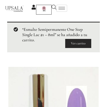
Ir
al
0
Carrito
contenido
“Esmalte Semipermanente One Step
Single Lac #1 – 8ml” se ha añadido a tu
carrito.
Ver carrito