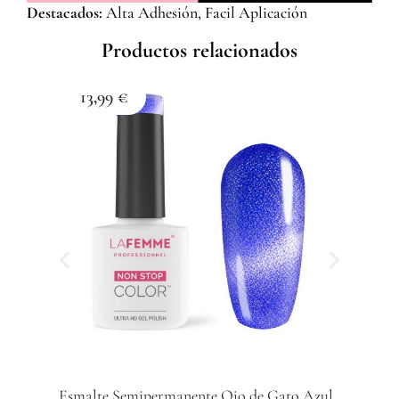
Destacados:
Alta Adhesión, Facil Aplicación
-
8ml
Productos relacionados
cantidad
13,99
€
1
Esmalte Semipermanente Ojo de Gato Azul
Esma