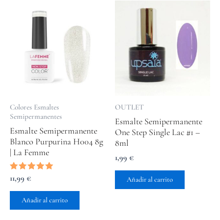
Colores Esmaltes
OUTLET
Semipermanentes
Esmalte Semipermanente
Esmalte Semipermanente
One Step Single Lac #1 –
Blanco Purpurina H004 8g
8ml
| La Femme
1,99
€
Valorado
11,99
€
Añadir al carrito
con
5.00
de 5
Añadir al carrito