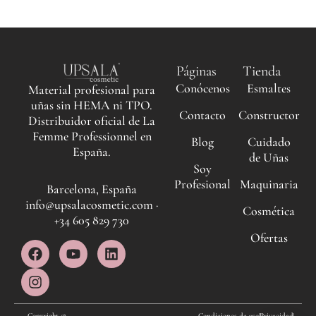
Páginas
Tienda
Conócenos
Esmaltes
Material profesional para
uñas sin HEMA ni TPO.
Contacto
Constructor
Distribuidor oficial de La
Femme Professionnel en
Blog
Cuidado
España.
de Uñas
Soy
Profesional
Maquinaria
Barcelona, España
info@upsalacosmetic.com ·
Cosmética
+34 605 829 730
Ofertas
F
I
Y
L
a
n
o
i
c
s
u
n
e
t
t
k
b
a
u
e
Copyright ©
Condiciones de uso
Privacidad