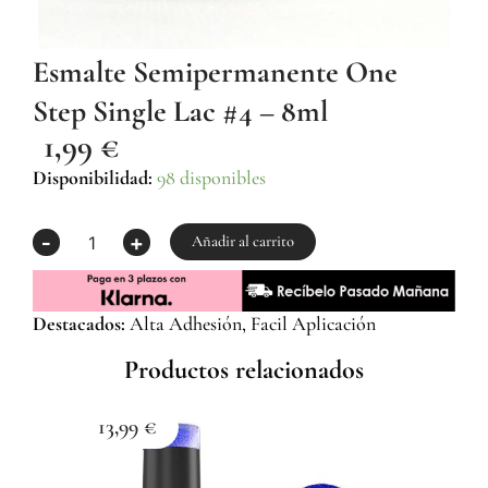
Esmalte Semipermanente One
Step Single Lac #4 – 8ml
1,99
€
Esmalte
Disponibilidad:
98 disponibles
Semipermanente
One
-
+
Step
Añadir al carrito
Single
Lac
#4
Destacados:
Alta Adhesión, Facil Aplicación
-
8ml
Productos relacionados
cantidad
13,99
€
1
Esma
Z059
Com