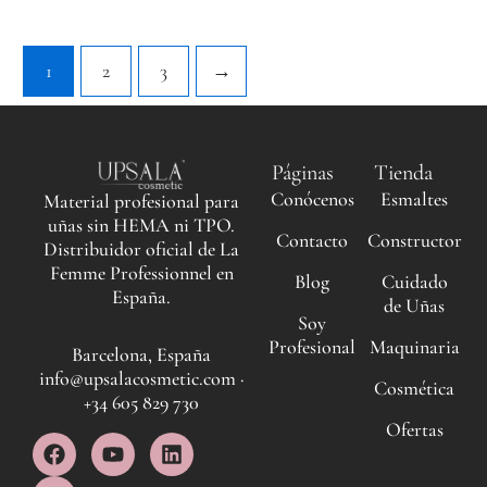
1
2
3
→
Páginas
Tienda
Conócenos
Esmaltes
Material profesional para
uñas sin HEMA ni TPO.
Contacto
Constructor
Distribuidor oficial de La
Femme Professionnel en
Blog
Cuidado
España.
de Uñas
Soy
Profesional
Maquinaria
Barcelona, España
info@upsalacosmetic.com ·
Cosmética
+34 605 829 730
Ofertas
F
I
Y
L
a
n
o
i
c
s
u
n