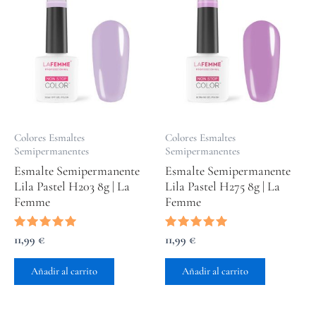
Colores Esmaltes
Colores Esmaltes
Semipermanentes
Semipermanentes
Esmalte Semipermanente
Esmalte Semipermanente
Lila Pastel H203 8g | La
Lila Pastel H275 8g | La
Femme
Femme
Valorado
11,99
€
Valorado
11,99
€
con
con
5.00
5.00
de 5
de 5
Añadir al carrito
Añadir al carrito