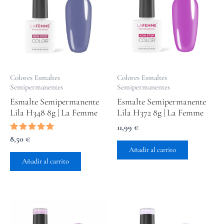
Colores Esmaltes
Colores Esmaltes
Semipermanentes
Semipermanentes
Esmalte Semipermanente
Esmalte Semipermanente
Lila H348 8g | La Femme
Lila H372 8g | La Femme
11,99
€
Valorado
8,50
€
con
Añadir al carrito
5.00
de 5
Añadir al carrito