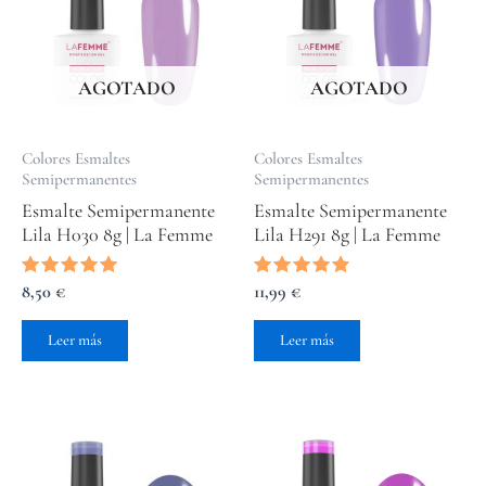
AGOTADO
AGOTADO
Colores Esmaltes
Colores Esmaltes
Semipermanentes
Semipermanentes
Esmalte Semipermanente
Esmalte Semipermanente
Lila H030 8g | La Femme
Lila H291 8g | La Femme
Valorado
8,50
€
Valorado
11,99
€
con
con
5.00
4.67
de 5
de 5
Leer más
Leer más