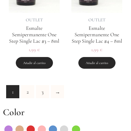
OUTLET
OUTLET
Esmalte
Esmalte
Semipermanente One
Semipermanente One
Step Single Lac #3 – 8ml
Step Single Lac #4 – 8ml
1,99
€
1,99
€
Añadir al carrito
Añadir al carrito
1
2
3
→
Color