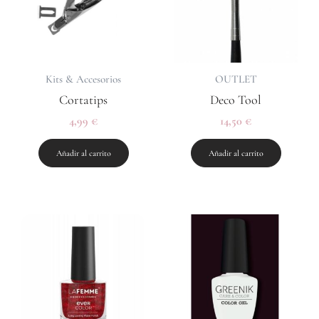
Kits & Accesorios
OUTLET
Cortatips
Deco Tool
4,99
€
14,50
€
Añadir al carrito
Añadir al carrito