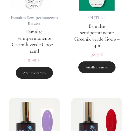
Esmaltes Semipermanentes
OUTLET
Baratos
Esmalte
Esmalte
semipermanente
semipermanente
Greenik verde G006 –
Greenik verde G002 –
14ml
14ml
9,99
€
9,99
€
Añadir al carrito
Añadir al carrito