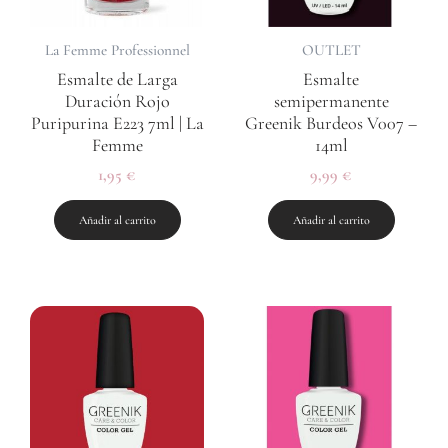
La Femme Professionnel
OUTLET
Esmalte de Larga
Esmalte
Duración Rojo
semipermanente
Puripurina E223 7ml | La
Greenik Burdeos V007 –
Femme
14ml
1,95
€
9,99
€
Añadir al carrito
Añadir al carrito