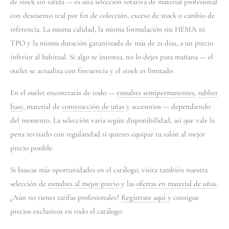
de stock sin salida — es una selección rotativa de material profesional
con descuento real por fin de colección, exceso de stock o cambio de
referencia. La misma calidad, la misma formulación sin HEMA ni
TPO y la misma duración garantizada de más de 21 días, a un precio
inferior al habitual. Si algo te interesa, no lo dejes para mañana — el
outlet se actualiza con frecuencia y el stock es limitado.
En el outlet encontrarás de todo —
esmaltes semipermanentes
,
rubber
base
, material de
construcción de uñas
y accesorios — dependiendo
del momento. La selección varía según disponibilidad, así que vale la
pena revisarlo con regularidad si quieres equipar tu salón al mejor
precio posible.
Si buscas más oportunidades en el catálogo, visita también nuestra
selección de
esmaltes al mejor precio
y las
ofertas en material de uñas
.
¿Aún no tienes tarifas profesionales?
Regístrate aquí
y consigue
precios exclusivos en todo el catálogo.