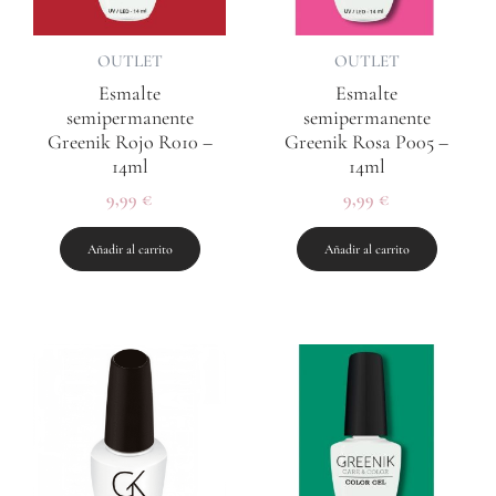
OUTLET
OUTLET
Esmalte
Esmalte
semipermanente
semipermanente
Greenik Rojo R010 –
Greenik Rosa P005 –
14ml
14ml
9,99
€
9,99
€
Añadir al carrito
Añadir al carrito