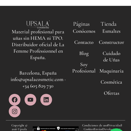
Páginas
Tienda
Conócenos
Esmaltes
Material profesional para
uñas sin HEMA ni TPO.
Contacto
Constructor
Distribuidor oficial de La
Femme Professionnel en
Blog
Cuidado
España.
de Uñas
Soy
Profesional
Maquinaria
Barcelona, España
info@upsalacosmetic.com ·
Cosmética
+34 605 829 730
Ofertas
F
I
Y
L
a
n
o
i
c
s
u
n
e
t
t
k
b
a
u
e
o
g
b
d
Copyright ©
Condiciones de uso
Privacidad
2026 Upsala
Cookies
Envíos
Devoluciones