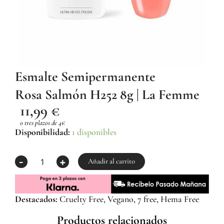
Esmalte Semipermanente
Rosa Salmón H252 8g | La Femme
11,99
€
o tres plazos de 4€
Esmalte
Disponibilidad:
1 disponibles
Semipermanente
Rosa Salmón
-
+
H252
Añadir al carrito
8g
|
La
Destacados:
Cruelty Free, Vegano, 7 free, Hema Free
Femme
cantidad
Productos relacionados