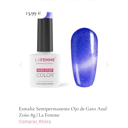
13,99
€
1
Esma
Z059
Com
Esmalte Semipermanente Ojo de Gato Azul
Z060 8g | La Femme
Comprar Ahora