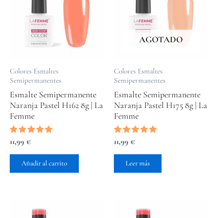
AGOTADO
Colores Esmaltes
Colores Esmaltes
Semipermanentes
Semipermanentes
Esmalte Semipermanente
Esmalte Semipermanente
Naranja Pastel H162 8g | La
Naranja Pastel H175 8g | La
Femme
Femme
Valorado
11,99
€
Valorado
11,99
€
con
con
5.00
5.00
de 5
de 5
Añadir al carrito
Leer más