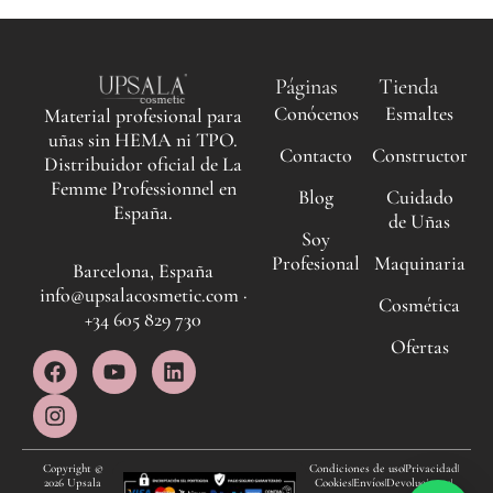
Páginas
Tienda
Conócenos
Esmaltes
Material profesional para
uñas sin HEMA ni TPO.
Contacto
Constructor
Distribuidor oficial de La
Femme Professionnel en
Blog
Cuidado
España.
de Uñas
Soy
Profesional
Maquinaria
Barcelona, España
info@upsalacosmetic.com ·
Cosmética
+34 605 829 730
Ofertas
F
I
Y
L
a
n
o
i
c
s
u
n
e
t
t
k
b
a
u
e
o
g
b
d
Copyright ©
Condiciones de uso
Privacidad
2026 Upsala
Cookies
Envíos
Devoluciones
o
r
e
i