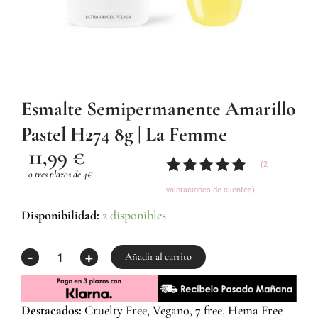
Esmalte Semipermanente Amarillo
Pastel H274 8g | La Femme
11,99
€
(
2
o tres plazos de 4€
Valorado
2
valoraciones de clientes)
con
5.00
de
5 en base
Esmalte
Disponibilidad:
2 disponibles
a
Semipermanente
valoraciones
Amarillo
-
+
de
Pastel
Añadir al carrito
clientes
H274
8g
|
Destacados:
Cruelty Free, Vegano, 7 free, Hema Free
La