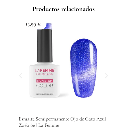
Femme
Productos relacionados
cantidad
13,99
€
1
Esma
Z059
Com
Esmalte Semipermanente Ojo de Gato Azul
Z060 8g | La Femme