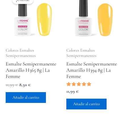
original
actual
era:
es:
11,99 €.
8,50 €.
Colores Esmaltes
Colores Esmaltes
Semipermanentes
Semipermanentes
Esmalte Semipermanente
Esmalte Semipermanente
Amarillo H365 8g | La
Amarillo H394 8g | La
Femme
Femme
11,99
€
8,50
€
Valorado
11,99
€
con
Añadir al carrito
5.00
de 5
Añadir al carrito