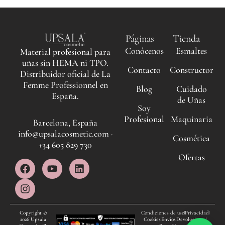
Páginas
Tienda
Conócenos
Esmaltes
Material profesional para
uñas sin HEMA ni TPO.
Contacto
Constructor
Distribuidor oficial de La
Femme Professionnel en
Blog
Cuidado
España.
de Uñas
Soy
Profesional
Maquinaria
Barcelona, España
info@upsalacosmetic.com ·
Cosmética
+34 605 829 730
Ofertas
F
I
Y
L
a
n
o
i
c
s
u
n
e
t
t
k
b
a
u
e
o
g
b
d
Copyright ©
Condiciones de uso
Privacidad
2026 Upsala
Cookies
Envíos
Devoluciones
o
r
e
i