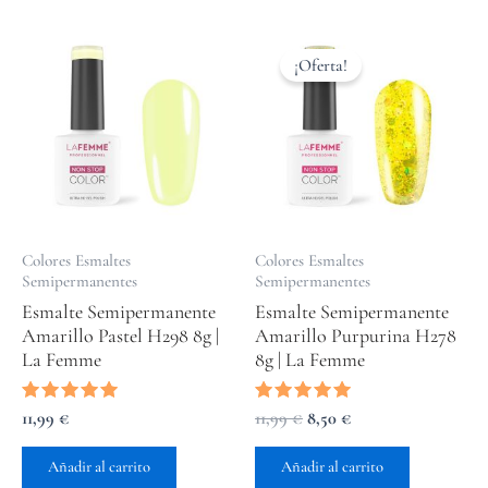
El
El
precio
precio
¡Oferta!
original
actual
era:
es:
11,99 €.
8,50 €.
Colores Esmaltes
Colores Esmaltes
Semipermanentes
Semipermanentes
Esmalte Semipermanente
Esmalte Semipermanente
Amarillo Pastel H298 8g |
Amarillo Purpurina H278
La Femme
8g | La Femme
Valorado
11,99
€
Valorado
11,99
€
8,50
€
con
con
5.00
5.00
de 5
de 5
Añadir al carrito
Añadir al carrito