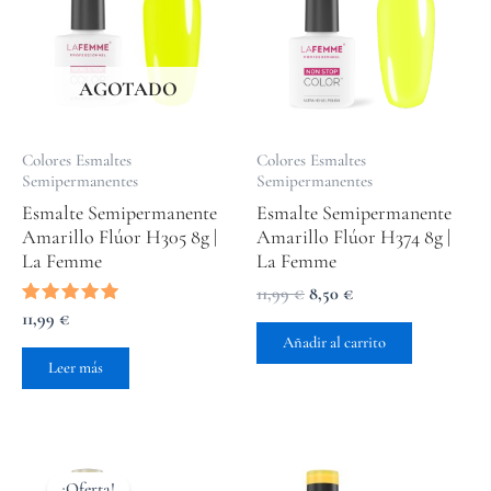
era:
es:
11,99 €.
8,50 €.
AGOTADO
Colores Esmaltes
Colores Esmaltes
Semipermanentes
Semipermanentes
Esmalte Semipermanente
Esmalte Semipermanente
Amarillo Flúor H305 8g |
Amarillo Flúor H374 8g |
La Femme
La Femme
11,99
€
8,50
€
Valorado
11,99
€
con
Añadir al carrito
5.00
de 5
Leer más
El
El
precio
precio
¡Oferta!