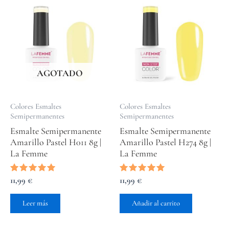
AGOTADO
Colores Esmaltes
Colores Esmaltes
Semipermanentes
Semipermanentes
Esmalte Semipermanente
Esmalte Semipermanente
Amarillo Pastel H011 8g |
Amarillo Pastel H274 8g |
La Femme
La Femme
Valorado
11,99
€
Valorado
11,99
€
con
con
5.00
5.00
de 5
de 5
Leer más
Añadir al carrito