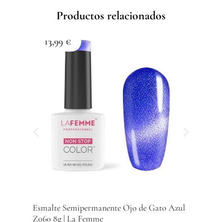
Femme
Productos relacionados
cantidad
13,99
€
1
Esma
Z059
Com
Esmalte Semipermanente Ojo de Gato Azul
Z060 8g | La Femme