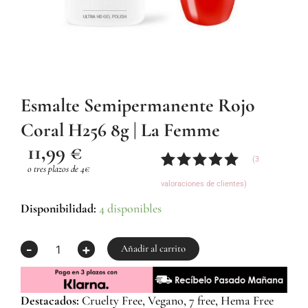
Esmalte Semipermanente Rojo
Coral H256 8g | La Femme
11,99
€
(
3
o tres plazos de 4€
Valorado
3
valoraciones de clientes)
con
5.00
de
5 en base
Esmalte
Disponibilidad:
4 disponibles
a
Semipermanente
valoraciones
Rojo
-
+
de
Coral
Añadir al carrito
clientes
H256
8g
|
Destacados:
Cruelty Free, Vegano, 7 free, Hema Free
La