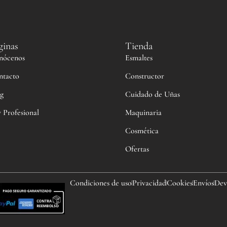
ginas
Tienda
nócenos
Esmaltes
ntacto
Constructor
g
Cuidado de Uñas
 Profesional
Maquinaria
Cosmética
Ofertas
Condiciones de uso
Privacidad
Cookies
Envíos
Dev