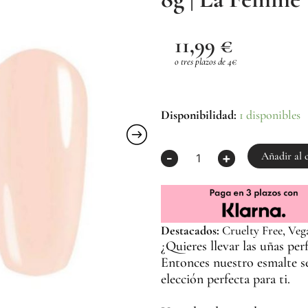
11,99
€
o tres plazos de 4€
Esmalte
Disponibilidad:
1 disponibles
Semipermanente
Beige
H006
Añadir al 
-
+
8g
|
La
Femme
cantidad
Destacados:
Cruelty Free, Veg
¿Quieres llevar las uñas per
Entonces nuestro esmalte s
elección perfecta para ti.