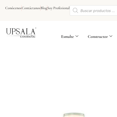
Ir
Búsqueda
al
Conócenos
Contáctanos
Blog
Soy Profesional
de
contenido
productos
Esmalte
Constructor