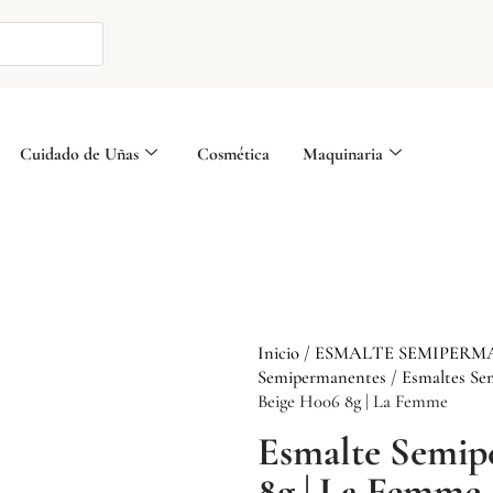
Cuidado de Uñas
Cosmética
Maquinaria
Inicio
/
ESMALTE SEMIPERM
Semipermanentes
/
Esmaltes Se
Beige H006 8g | La Femme
Esmalte Semip
8g | La Femme