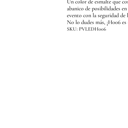
Un color de esmalte que co
abanico de posibilidades en 
evento con la seguridad de l
No lo dudes más, ¡H006 es 
SKU: PVLEDH006