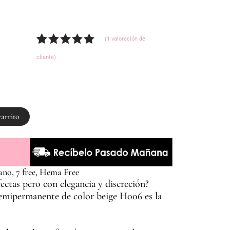
(
1
valoración de
Valorado
1
cliente)
con
5.00
de
5 en base
a
valoración
de un
cliente
carrito
ano, 7 free, Hema Free
fectas pero con elegancia y discreción?
emipermanente de color beige H006 es la