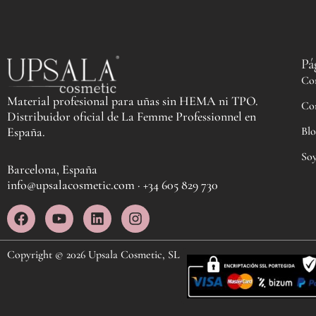
Pá
Co
Material profesional para uñas sin HEMA ni TPO.
Co
Distribuidor oficial de La Femme Professionnel en
Blo
España.
Soy
Barcelona, España
info@upsalacosmetic.com · +34 605 829 730
F
Y
L
I
a
o
i
n
c
u
n
s
e
t
k
t
Copyright © 2026 Upsala Cosmetic, SL
b
u
e
a
o
b
d
g
o
e
i
r
k
n
a