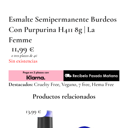
Esmalte Semipermanente Burdeos
Con Purpurina H411 8g | La
Femme
11,99
€
o tres plazos de 4€
Sin existencias
Destacados:
Cruelty Free, Vegano, 7 free, Hema Free
Productos relacionados
13,99
€
1
Esma
Z059
Com