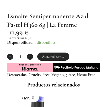
Esmalte Semipermanente Azul
Pastel H360 8g | La Femme
11,99
€
o tres plazos de 4€
Esmalte
Disponibilidad:
1 disponibles
Semipermanente
Azul
-
+
Pastel
Añadir al carrito
H360
8g
|
Destacados:
Cruelty Free, Vegano, 7 free, Hema Free
La
Femme
Productos relacionados
cantidad
13,99
€
1
Esma
Z059