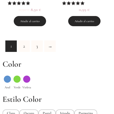
Valorado
11,90
€
8,50
€
Valorado
11,99
€
con
con
5.00
5.00
de 5
de 5
Añadir al carrito
Añadir al carrito
1
2
3
→
Color
Estilo Color
Claro
Oscuro
Pastel
Irisado
Purpurina