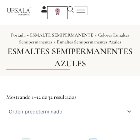
Ir
al
0
Carrito
contenido
Portada
»
ESMALTE SEMIPERMANENTE
»
Colores Esmaltes
Semipermanentes
»
Esmaltes Semipermanentes Azules
ESMALTES SEMIPERMANENTES
AZULES
Mostrando 1–12 de 32 resultados