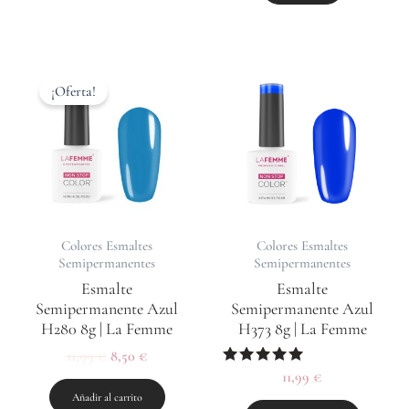
El
El
precio
precio
¡Oferta!
original
actual
era:
es:
11,99 €.
8,50 €.
Colores Esmaltes
Colores Esmaltes
Semipermanentes
Semipermanentes
Esmalte
Esmalte
Semipermanente Azul
Semipermanente Azul
H280 8g | La Femme
H373 8g | La Femme
11,99
€
8,50
€
Valorado
11,99
€
con
Añadir al carrito
5.00