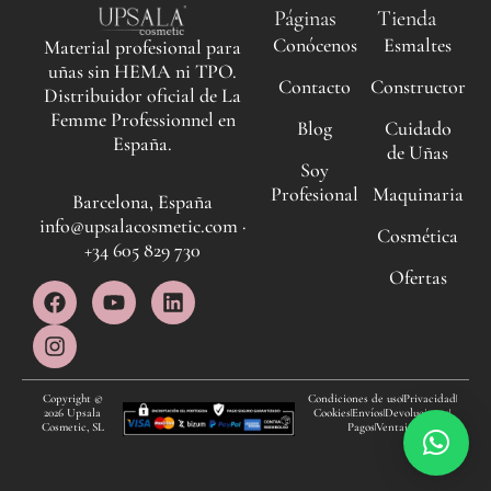
Páginas
Tienda
Conócenos
Esmaltes
Material profesional para
uñas sin HEMA ni TPO.
Contacto
Constructor
Distribuidor oficial de La
Femme Professionnel en
Blog
Cuidado
España.
de Uñas
Soy
Profesional
Maquinaria
Barcelona, España
info@upsalacosmetic.com ·
Cosmética
+34 605 829 730
Ofertas
F
I
Y
L
a
n
o
i
c
s
u
n
e
t
t
k
b
a
u
e
o
g
b
d
Copyright ©
Condiciones de uso
Privacidad
2026 Upsala
Cookies
Envíos
Devoluciones
o
r
e
i
Cosmetic, SL
Pagos
Ventajas
k
a
n
m