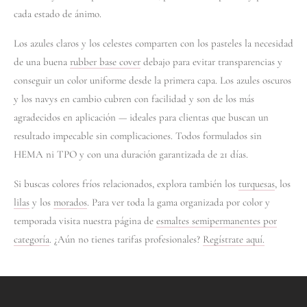
cada estado de ánimo.
Los azules claros y los celestes comparten con los pasteles la necesidad
de una buena
rubber base cover
debajo para evitar transparencias y
conseguir un color uniforme desde la primera capa. Los azules oscuros
y los navys en cambio cubren con facilidad y son de los más
agradecidos en aplicación — ideales para clientas que buscan un
resultado impecable sin complicaciones. Todos formulados sin
HEMA ni TPO y con una duración garantizada de 21 días.
Si buscas colores fríos relacionados, explora también los
turquesas
, los
lilas
y los
morados
. Para ver toda la gama organizada por color y
temporada visita nuestra página de
esmaltes semipermanentes por
categoría
. ¿Aún no tienes tarifas profesionales?
Regístrate aquí.