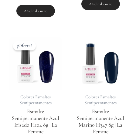
con
Añadir al carrito
5.00
de 5
Añadir al carrito
El
El
precio
precio
¡Oferta!
original
actual
era:
es:
11,90 €.
8,50 €.
Colores Esmaltes
Colores Esmaltes
Semipermanentes
Semipermanentes
Esmalte
Esmalte
Semipermanente Azul
Semipermanente Azul
Irisado H104 8g | La
Marino H347 8g | La
Femme
Femme