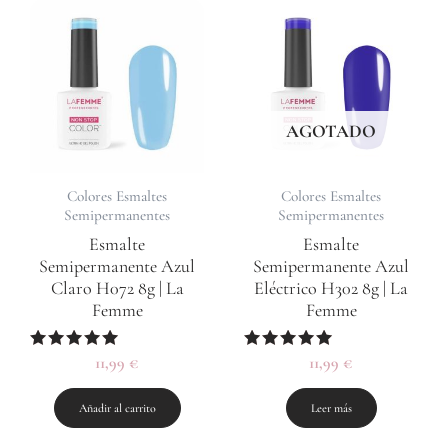
AGOTADO
Colores Esmaltes
Colores Esmaltes
Semipermanentes
Semipermanentes
Esmalte
Esmalte
Semipermanente Azul
Semipermanente Azul
Claro H072 8g | La
Eléctrico H302 8g | La
Femme
Femme
Valorado
11,99
€
Valorado
11,99
€
con
con
5.00
5.00
de 5
de 5
Añadir al carrito
Leer más