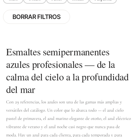
BORRAR FILTROS
Esmaltes semipermanentes
azules profesionales — de la
calma del cielo a la profundidad
del mar
Con 29 referencias, los azules son una de las gamas más amplias y
versátiles del catálogo. Un color que lo abarca todo — el azul cielo
pastel de primavera, el azul marino elegante de otoño, el azul eléctrico
vibrante de verano y el azul noche casi negro que nunca pasa de
moda. Hay un azul para cada clienta, para cada temporada y para