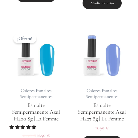
de 5
Añadir al carrito
El
El
precio
precio
¡Oferta!
original
actual
era:
es:
11,90 €.
8,50 €.
Colores Esmaltes
Colores Esmaltes
Semipermanentes
Semipermanentes
Esmalte
Esmalte
Semipermanente Azul
Semipermanente Azul
H400 8g | La Femme
H427 8g | La Femme
11,90
€
Valorado
11,90
€
8,50
€