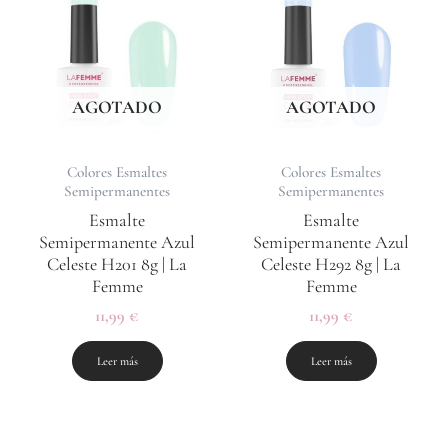
AGOTADO
AGOTADO
Colores Esmaltes
Colores Esmaltes
Semipermanentes
Semipermanentes
Esmalte
Esmalte
Semipermanente Azul
Semipermanente Azul
Celeste H201 8g | La
Celeste H292 8g | La
Femme
Femme
11,99
€
11,99
€
Leer más
Leer más