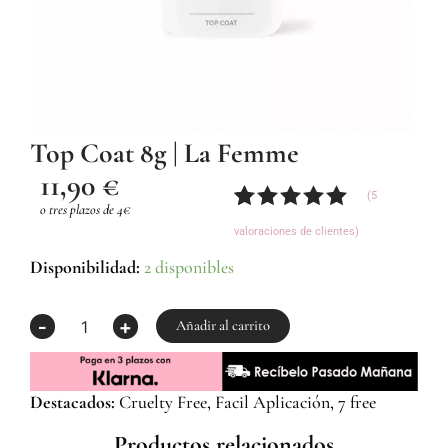
Top Coat 8g | La Femme
11,90
€
(
5
o tres plazos de 4€
Valorado
5
valoraciones de clientes)
con
5.00
de
5 en base
Top
Disponibilidad:
2 disponibles
a
Coat
valoraciones
8g
-
+
de
|
Añadir al carrito
clientes
La
Femme
cantidad
Destacados:
Cruelty Free, Facil Aplicación, 7 free
Productos relacionados