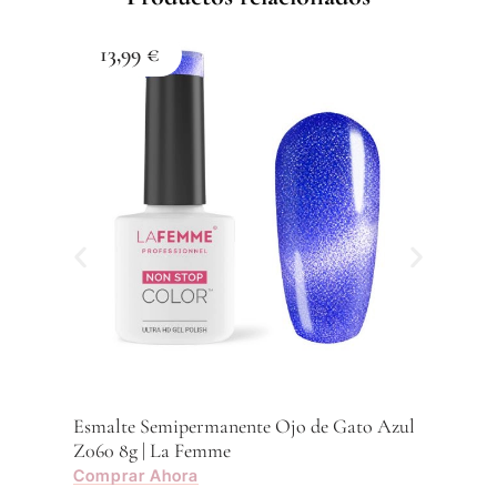
13,99
€
1
Esma
Z059
Com
Esmalte Semipermanente Ojo de Gato Azul
Z060 8g | La Femme
Comprar Ahora