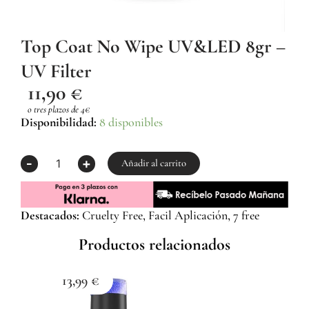
Top Coat No Wipe UV&LED 8gr –
UV Filter
11,90
€
o tres plazos de 4€
Top
Disponibilidad:
8 disponibles
Coat
No
-
+
Wipe
Añadir al carrito
UV&LED
8gr
–
Destacados:
Cruelty Free, Facil Aplicación, 7 free
UV
Filter
Productos relacionados
cantidad
13,99
€
1
Esma
Z059