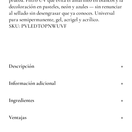
prueba. Filtro UV que evita el amarilleo en blancos y la
decoloración en pasteles, neón y azules — sin renunciar
al sellado sin desengrasar que ya conoces. Universal
para semipermanente, gel, acrigel y acrílico.
SKU: PVLEDTOPNWUVF
+
Descripción
+
Información adicional
+
Ingredientes
+
Ventajas