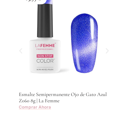
Esma
Z059
Com
Esmalte Semipermanente Ojo de Gato Azul
Z060 8g | La Femme
Comprar Ahora