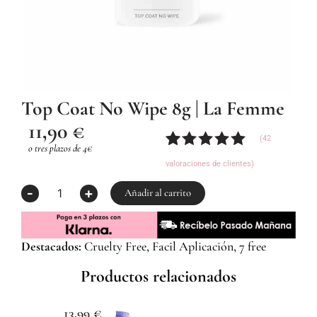
Top Coat No Wipe 8g | La Femme
11,90
€
(
42
o tres plazos de 4€
Valorado
42
valoraciones de clientes)
con
4.93
de
5 en base
Top
-
+
Añadir al carrito
a
Coat
valoraciones
No
de
Wipe
clientes
8g
Destacados:
Cruelty Free, Facil Aplicación, 7 free
|
La
Productos relacionados
Femme
cantidad
13,99
€
1