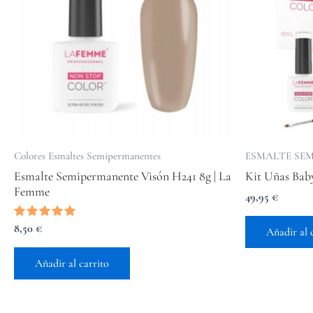
Colores Esmaltes Semipermanentes
ESMALTE SE
Esmalte Semipermanente Visón H241 8g | La
Kit Uñas Ba
Femme
49,95
€
Valorado
8,50
€
Añadir al 
con
5.00
de 5
Añadir al carrito