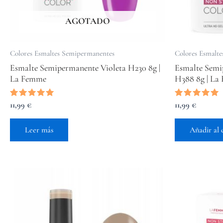
AGOTADO
Colores Esmaltes Semipermanentes
Colores Esmalt
Esmalte Semipermanente Violeta H230 8g |
Esmalte Semi
La Femme
H388 8g | La
Valorado
11,99
€
Valorado
11,99
€
con
con
5.00
5.00
de 5
de 5
Leer más
Añadir al 