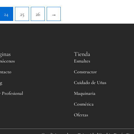
24
25
26
→
ginas
Tienda
nócenos
Esmaltes
ntacto
Constructor
g
Cuidado de Uñas
 Profesional
Maquinaria
Cosmética
Ofertas