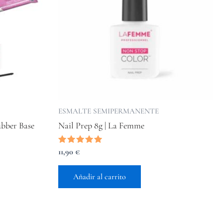
ESMALTE SEMIPERMANENTE
bber Base
Nail Prep 8g | La Femme
Valorado
11,90
€
con
5.00
de 5
Añadir al carrito