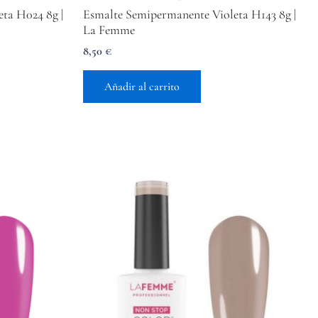
ta H024 8g |
Esmalte Semipermanente Violeta H143 8g |
La Femme
8,50
€
Añadir al carrito