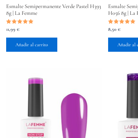
Esmalte Semipermanente Verde Pastel H393
Esmalte Semi
8g | La Femme
H056 8g | La
Valorado
11,99
€
Valorado
8,50
€
con
con
5.00
5.00
de 5
de 5
Añadir al carrito
Añadir al 