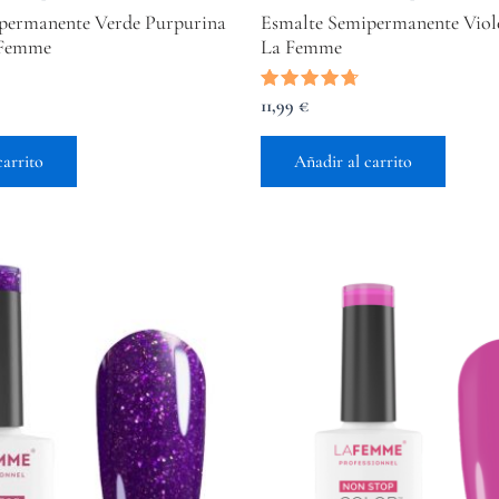
permanente Verde Purpurina
Esmalte Semipermanente Viole
 Femme
La Femme
Valorado
11,99
€
con
4.50
de 5
carrito
Añadir al carrito