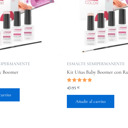
MIPERMANENTE
ESMALTE SEMIPERMANENTE
by Boomer
Kit Uñas Baby Boomer con Ru
Valorado
47,95
€
con
carrito
5.00
de 5
Añadir al carrito