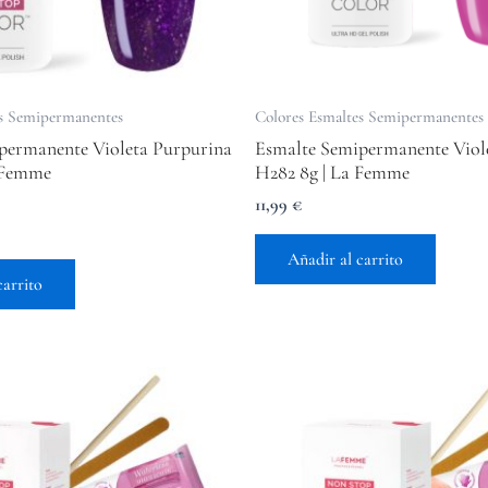
es Semipermanentes
Colores Esmaltes Semipermanentes
permanente Violeta Purpurina
Esmalte Semipermanente Viol
 Femme
H282 8g | La Femme
11,99
€
Añadir al carrito
carrito