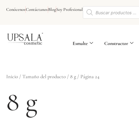
Ir
Búsqueda
al
Conócenos
Contáctanos
Blog
Soy Profesional
de
contenido
productos
Esmalte
Constructor
Inicio
/ Tamaño del producto /
8 g
/ Página 24
8 g