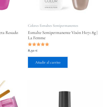
Colores Esmaltes Semipermanentes
eta Rosado
Esmalte Semipermanente Visón H071 8g |
La Femme
Valorado
8,50
€
con
5.00
de 5
Añadir al carrito