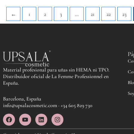
←
1
2
3
…
21
22
23
Pá
Co
Material profesional para uñas sin HEMA ni TPO.
Co
Distribuidor oficial de La Femme Professionnel en
Blo
España.
Soy
Barcelona, España
info@upsalacosmetic.com · +34 605 829 730
F
Y
L
I
a
o
i
n
c
u
n
s