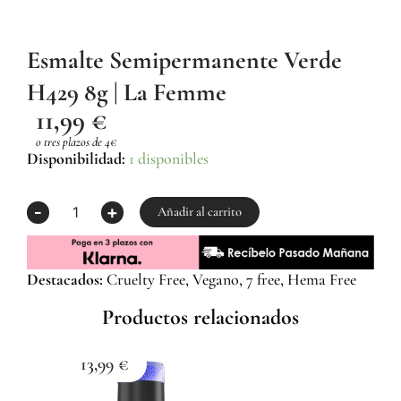
Esmalte Semipermanente Verde
H429 8g | La Femme
11,99
€
o tres plazos de 4€
Esmalte
Disponibilidad:
1 disponibles
Semipermanente
Verde
-
+
H429
Añadir al carrito
8g
|
La
Destacados:
Cruelty Free, Vegano, 7 free, Hema Free
Femme
cantidad
Productos relacionados
13,99
€
1
Esma
Z059