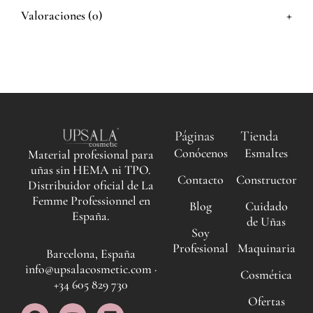
+
Valoraciones (0)
Páginas
Tienda
Conócenos
Esmaltes
Material profesional para
uñas sin HEMA ni TPO.
Contacto
Constructor
Distribuidor oficial de La
Femme Professionnel en
Blog
Cuidado
España.
de Uñas
Soy
Profesional
Maquinaria
Barcelona, España
info@upsalacosmetic.com ·
Cosmética
+34 605 829 730
Ofertas
F
I
Y
L