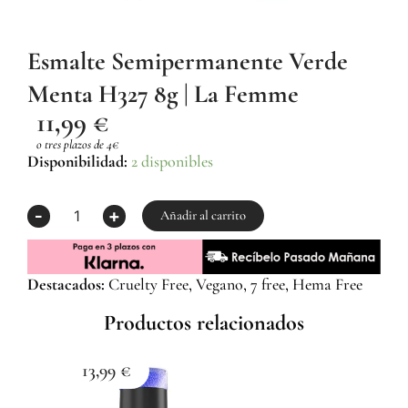
Esmalte Semipermanente Verde
Menta H327 8g | La Femme
11,99
€
o tres plazos de 4€
Esmalte
Disponibilidad:
2 disponibles
Semipermanente
Verde
-
+
Menta
Añadir al carrito
H327
8g
|
Destacados:
Cruelty Free, Vegano, 7 free, Hema Free
La
Femme
Productos relacionados
cantidad
13,99
€
1
Esma
Z059