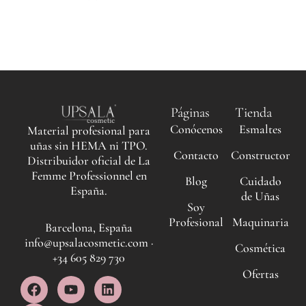
Páginas
Tienda
Conócenos
Esmaltes
Material profesional para
uñas sin HEMA ni TPO.
Contacto
Constructor
Distribuidor oficial de La
Femme Professionnel en
Blog
Cuidado
España.
de Uñas
Soy
Profesional
Maquinaria
Barcelona, España
info@upsalacosmetic.com ·
Cosmética
+34 605 829 730
Ofertas
F
I
Y
L
a
n
o
i