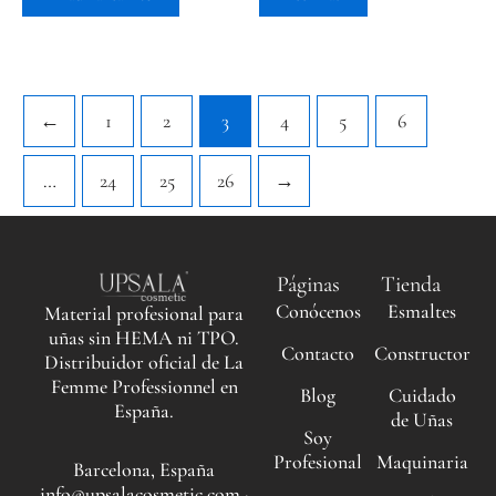
←
1
2
3
4
5
6
…
24
25
26
→
Páginas
Tienda
Conócenos
Esmaltes
Material profesional para
uñas sin HEMA ni TPO.
Contacto
Constructor
Distribuidor oficial de La
Femme Professionnel en
Blog
Cuidado
España.
de Uñas
Soy
Profesional
Maquinaria
Barcelona, España
info@upsalacosmetic.com ·