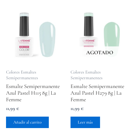
AGOTADO
Colores Esmaltes
Colores Esmaltes
Semipermanentes
Semipermanentes
Esmalte Semipermanente
Esmalte Semipermanente
Azul Pastel H115 8g | La
Azul Pastel H279 8g | La
Femme
Femme
11,99
€
11,99
€
Añadir al carrito
Leer más