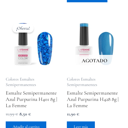
El
El
precio
precio
¡Oferta!
original
actual
era:
es:
11,99 €.
8,50 €.
AGOTADO
Colores Esmaltes
Colores Esmaltes
Semipermanentes
Semipermanentes
Esmalte Semipermanente
Esmalte Semipermanente
Azul Purpurina H401 8g |
Azul Purpurina H428 8g |
La Femme
La Femme
11,99
€
8,50
€
11,90
€
Añadir al carrito
Leer más