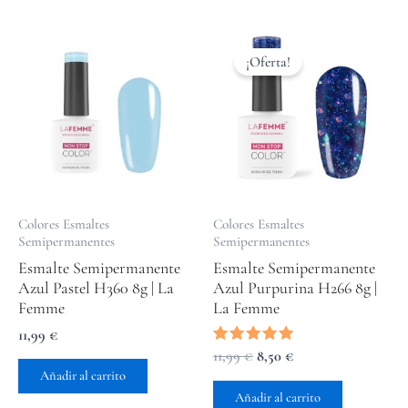
El
El
precio
precio
¡Oferta!
original
actual
era:
es:
11,99 €.
8,50 €.
Colores Esmaltes
Colores Esmaltes
Semipermanentes
Semipermanentes
Esmalte Semipermanente
Esmalte Semipermanente
Azul Pastel H360 8g | La
Azul Purpurina H266 8g |
Femme
La Femme
11,99
€
Valorado
11,99
€
8,50
€
con
Añadir al carrito
5.00
de 5
Añadir al carrito