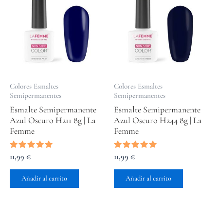
Colores Esmaltes
Colores Esmaltes
Semipermanentes
Semipermanentes
Esmalte Semipermanente
Esmalte Semipermanente
Azul Oscuro H211 8g | La
Azul Oscuro H244 8g | La
Femme
Femme
Valorado
11,99
€
Valorado
11,99
€
con
con
5.00
5.00
de 5
de 5
Añadir al carrito
Añadir al carrito
El
El