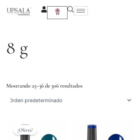
Ir
al
0
Carrito
contenido
8 g
Mostrando 25–36 de 306 resultados
El
El
precio
precio
¡Oferta!
original
actual