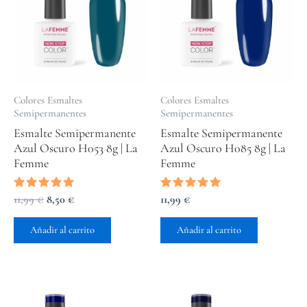
era:
es:
11,99 €.
8,50 €.
Colores Esmaltes
Colores Esmaltes
Semipermanentes
Semipermanentes
Esmalte Semipermanente
Esmalte Semipermanente
Azul Oscuro H053 8g | La
Azul Oscuro H085 8g | La
Femme
Femme
Valorado
11,99
€
8,50
€
Valorado
11,99
€
con
con
5.00
5.00
de 5
de 5
Añadir al carrito
Añadir al carrito