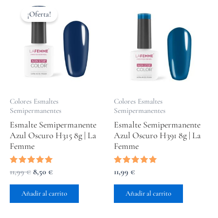
precio
precio
¡Oferta!
original
actual
era:
es:
11,99 €.
8,50 €.
Colores Esmaltes
Colores Esmaltes
Semipermanentes
Semipermanentes
Esmalte Semipermanente
Esmalte Semipermanente
Azul Oscuro H315 8g | La
Azul Oscuro H391 8g | La
Femme
Femme
Valorado
11,99
€
8,50
€
Valorado
11,99
€
con
con
5.00
5.00
de 5
de 5
Añadir al carrito
Añadir al carrito