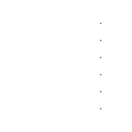
+
+
+
+
+
+