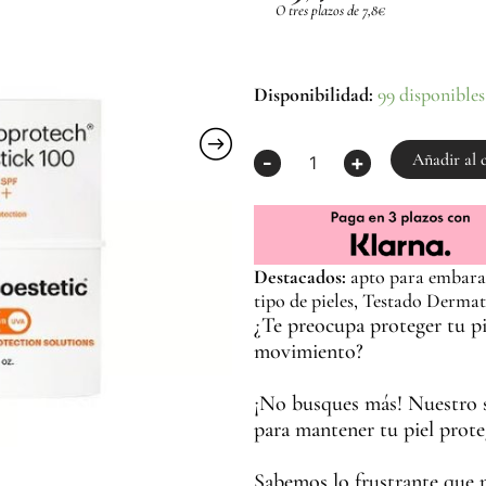
O tres plazos de 7,8€
Sun
Disponibilidad:
99 disponibles
Protective
Repairing
Stick
Añadir al 
-
+
cantidad
Destacados:
apto para embaraz
tipo de pieles, Testado Derma
¿Te preocupa proteger tu pi
movimiento?
¡No busques más! Nuestro st
para mantener tu piel prot
Sabemos lo frustrante que p