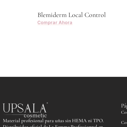
Blemiderm Local Control
Comprar Ahora
Pá
Co
Material profesional para uñas sin HEMA ni TPO.
Co
Distribuidor oficial de La Femme Professionnel en