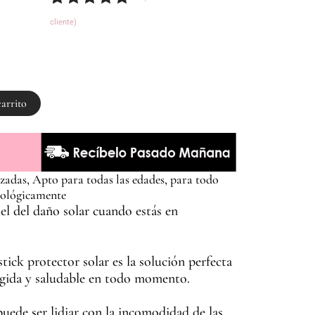
Valorado
1
cliente)
con
5.00
de
5 en base
a
valoración
de un
cliente
carrito
adas, Apto para todas las edades, para todo
tológicamente
el del daño solar cuando estás en
ick protector solar es la solución perfecta
egida y saludable en todo momento.
uede ser lidiar con la incomodidad de las