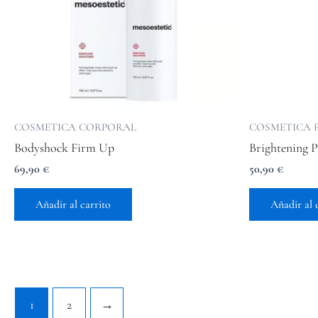
COSMETICA CORPORAL
COSMETICA 
Bodyshock Firm Up
Brightening P
69,90
€
50,90
€
Añadir al carrito
Añadir al 
1
2
→