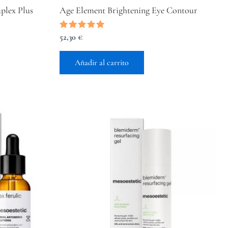
plex Plus
Age Element Brightening Eye Contour
Valorado
52,30
€
con
5.00
de 5
Añadir al carrito