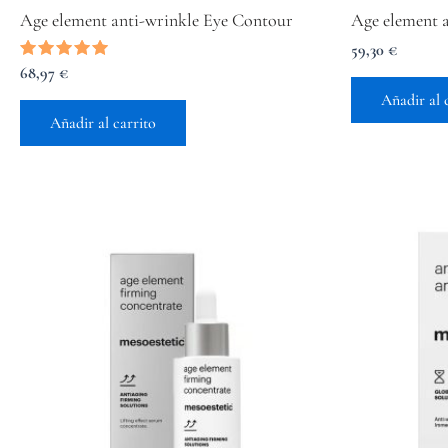
Age element anti-wrinkle Eye Contour
Age element 
59,30
€
Valorado
68,97
€
con
Añadir al 
5.00
de 5
Añadir al carrito