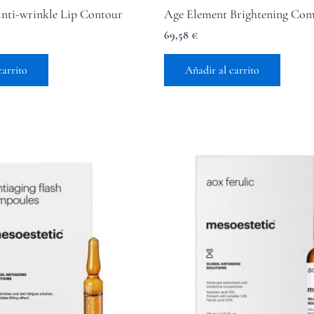
anti-wrinkle Lip Contour
Age Element Brightening Com
69,58
€
carrito
Añadir al carrito