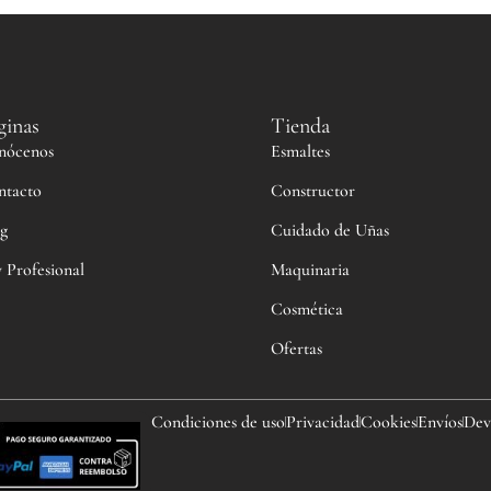
ginas
Tienda
nócenos
Esmaltes
ntacto
Constructor
g
Cuidado de Uñas
 Profesional
Maquinaria
Cosmética
Ofertas
Condiciones de uso
Privacidad
Cookies
Envíos
Dev