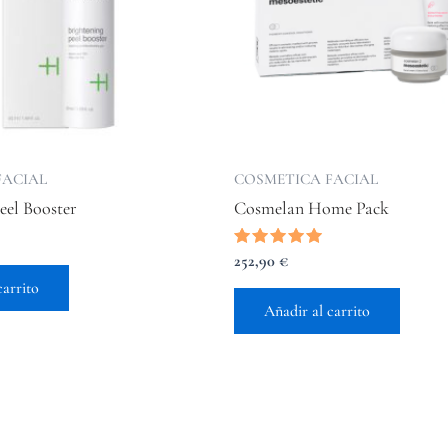
FACIAL
COSMETICA FACIAL
eel Booster
Cosmelan Home Pack
Valorado
252,90
€
con
carrito
5.00
de 5
Añadir al carrito