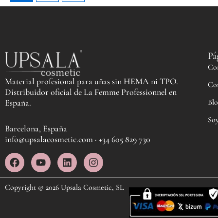
Pá
Co
Material profesional para uñas sin HEMA ni TPO.
Co
Distribuidor oficial de La Femme Professionnel en
Blo
España.
Soy
Barcelona, España
info@upsalacosmetic.com · +34 605 829 730
F
Y
L
I
a
o
i
n
c
u
n
s
e
t
k
t
Copyright © 2026 Upsala Cosmetic, SL
b
u
e
a
o
b
d
g
o
e
i
r