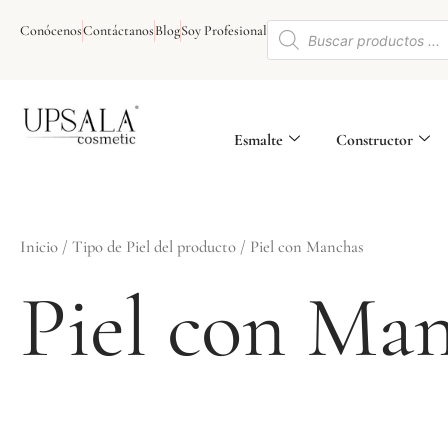
Ir
Búsqueda
al
Conócenos
Contáctanos
Blog
Soy Profesional
de
contenido
productos
Esmalte
Constructor
Inicio
/ Tipo de Piel del producto / Piel con Manchas
Piel con Ma