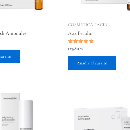
COSMETICA FACIAL
ash Ampoules
Aox Ferulic
Valorado
127,80
€
con
carrito
5.00
de 5
Añadir al carrito