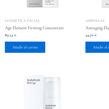
COSMETICA FACIAL
AMPOLLAS
Age Element Firming Concentrate
Antiaging Fl
89,54
€
44,70
€
Añadir al carrito
Añadir al 