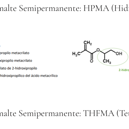
smalte Semipermanente: HPMA (Hidr
smalte Semipermanente: THFMA (Tet