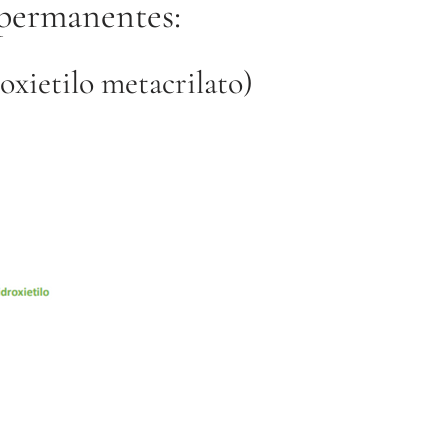
ipermanentes
:
ietilo metacrilato)