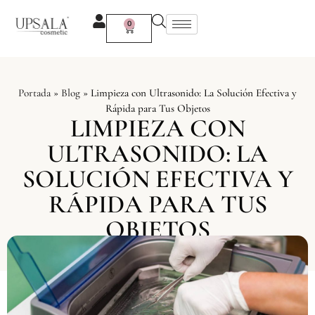
Ir
al
0
Carrito
contenido
Portada
»
Blog
»
Limpieza con Ultrasonido: La Solución Efectiva y
Rápida para Tus Objetos
LIMPIEZA CON
ULTRASONIDO: LA
SOLUCIÓN EFECTIVA Y
RÁPIDA PARA TUS
OBJETOS