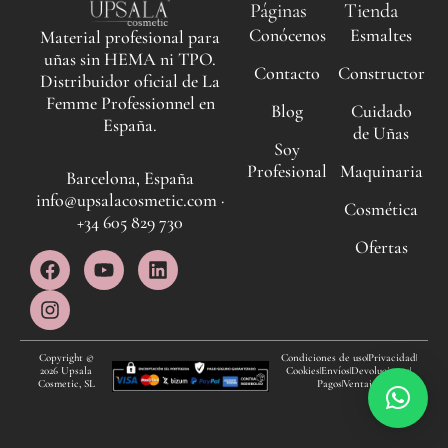
Páginas
Tienda
Conócenos
Esmaltes
Material profesional para
uñas sin HEMA ni TPO.
Contacto
Constructor
Distribuidor oficial de La
Femme Professionnel en
Blog
Cuidado
España.
de Uñas
Soy
Profesional
Maquinaria
Barcelona, España
info@upsalacosmetic.com ·
Cosmética
+34 605 829 730
Ofertas
F
I
Y
L
a
n
o
i
c
s
u
n
e
t
t
k
b
a
u
e
o
g
b
d
Copyright ©
Condiciones de uso
Privacidad
2026 Upsala
Cookies
Envíos
Devoluciones
o
r
e
i
Cosmetic, SL
Pagos
Ventajas
k
a
n
m