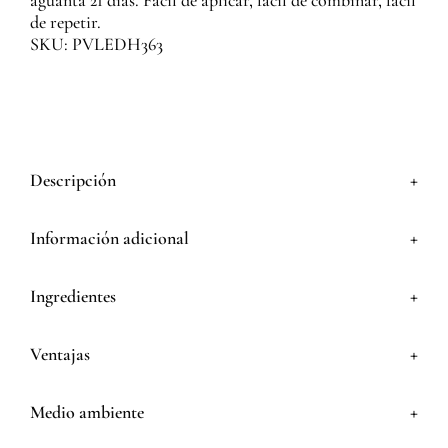
aguanta 21 días. Fácil de aplicar, fácil de combinar, fácil
de repetir.
SKU: PVLEDH363
+
Descripción
+
Información adicional
+
Ingredientes
+
Ventajas
+
Medio ambiente