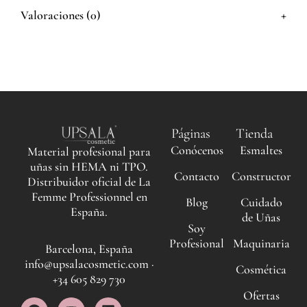
+
Valoraciones (0)
Páginas
Tienda
Conócenos
Esmaltes
Material profesional para
uñas sin HEMA ni TPO.
Contacto
Constructor
Distribuidor oficial de La
Femme Professionnel en
Blog
Cuidado
España.
de Uñas
Soy
Profesional
Maquinaria
Barcelona, España
info@upsalacosmetic.com ·
Cosmética
+34 605 829 730
Ofertas
F
I
Y
L