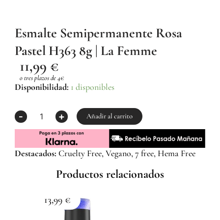
Esmalte Semipermanente Rosa
Pastel H363 8g | La Femme
11,99
€
o tres plazos de 4€
Esmalte
Disponibilidad:
1 disponibles
Semipermanente
Rosa
-
+
Pastel
Añadir al carrito
H363
8g
|
Destacados:
Cruelty Free, Vegano, 7 free, Hema Free
La
Femme
Productos relacionados
cantidad
13,99
€
1
Esma
Z059