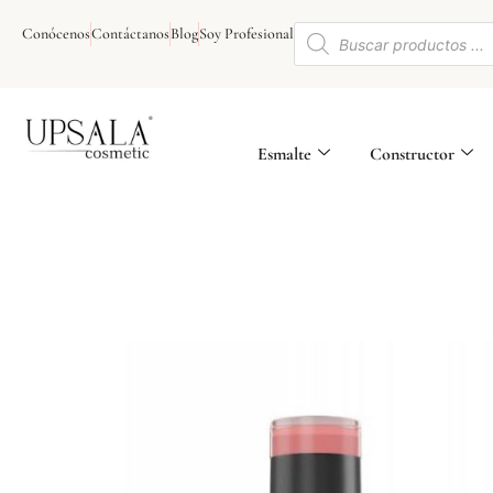
Ir
Búsqueda
al
Conócenos
Contáctanos
Blog
Soy Profesional
de
contenido
productos
Esmalte
Constructor