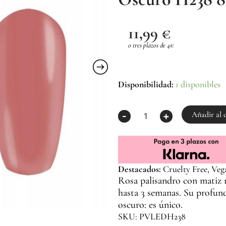
11,99
€
o tres plazos de 4€
Esmalte
Disponibilidad:
1 disponibles
Semipermanente
Rosa
Oscuro
Añadir al 
-
+
H238
8g
|
La
Femme
Destacados:
Cruelty Free, Veg
cantidad
Rosa palisandro con matiz
hasta 3 semanas. Su profund
oscuro: es único.
SKU: PVLEDH238