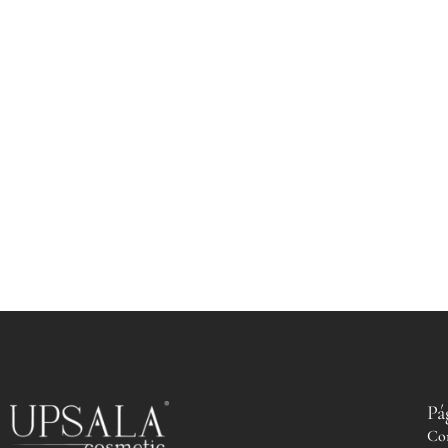
Pá
Co