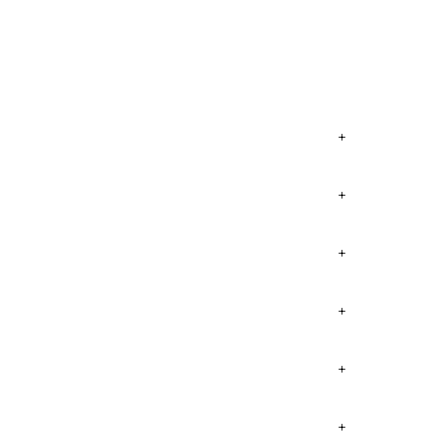
+
+
+
+
+
+