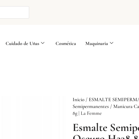
Cuidado de Uñas
Cosmética
Maquinaria
Inicio
/
ESMALTE SEMIPERM
Semipermanentes
/
Manicura Ca
8g | La Femme
Esmalte Semip
Oscuro H238 8