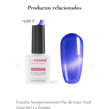
cantidad
Productos relacionados
13,99
€
1
Esma
Z059
Com
Esmalte Semipermanente Ojo de Gato Azul
Z060 8g | La Femme