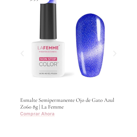
Esma
Z059
Com
Esmalte Semipermanente Ojo de Gato Azul
Z060 8g | La Femme
Comprar Ahora