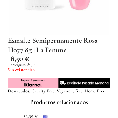
Esmalte Semipermanente Rosa
H077 8g | La Femme
8,50
€
o tres plazos de 4€
Sin existencias
Destacados:
Cruelty Free, Vegano, 7 free, Hema Free
Productos relacionados
13,99
€
1