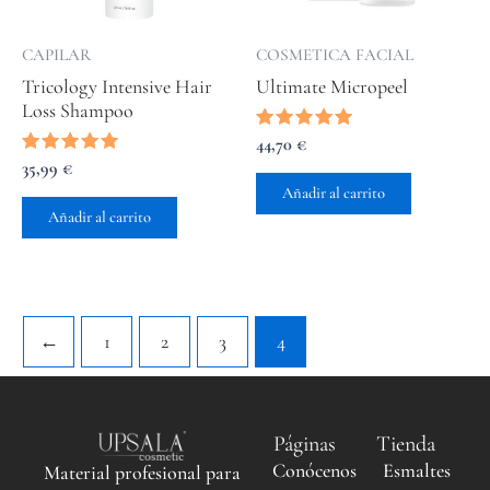
CAPILAR
COSMETICA FACIAL
Tricology Intensive Hair
Ultimate Micropeel
Loss Shampoo
Valorado
44,70
€
con
Valorado
35,99
€
5.00
con
de 5
Añadir al carrito
5.00
de 5
Añadir al carrito
←
1
2
3
4
Páginas
Tienda
Conócenos
Esmaltes
Material profesional para