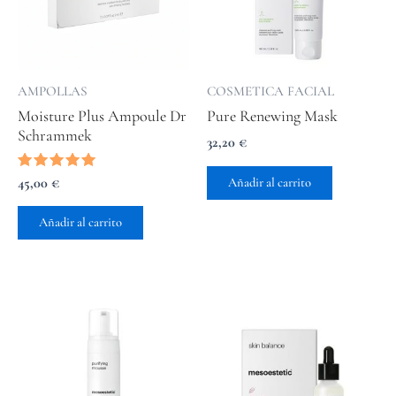
AMPOLLAS
COSMETICA FACIAL
Moisture Plus Ampoule Dr
Pure Renewing Mask
Schrammek
32,20
€
Valorado
45,00
€
Añadir al carrito
con
5.00
de 5
Añadir al carrito