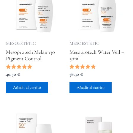
MESOESTETIC
MESOESTETIC
Mesoprotech Melan 130
Mesoprotech Water Veil –
Pigment Control
50ml
Valorado
40,50
€
Valorado
38,30
€
con
con
5.00
5.00
de 5
de 5
Añadir al carrito
Añadir al carrito