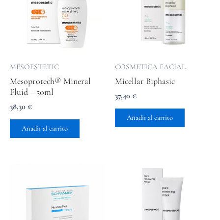
MESOESTETIC
COSMETICA FACIAL
Mesoprotech® Mineral
Micellar Biphasic
Fluid – 50ml
37,40
€
38,30
€
Añadir al carrito
Añadir al carrito