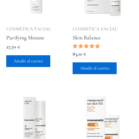
COSMETICA FACIAL
COSMETICA FACIAL
Purifying Mousse
Skin Balance
27,70
€
Valorado
83,10
€
con
Añadir al carrito
5.00
de 5
Añadir al carrito