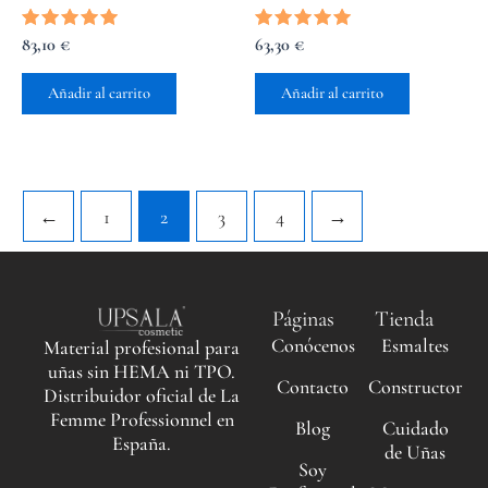
Valorado
83,10
€
Valorado
63,30
€
con
con
5.00
5.00
de 5
de 5
Añadir al carrito
Añadir al carrito
←
1
2
3
4
→
Páginas
Tienda
Conócenos
Esmaltes
Material profesional para
uñas sin HEMA ni TPO.
Contacto
Constructor
Distribuidor oficial de La
Femme Professionnel en
Blog
Cuidado
España.
de Uñas
Soy