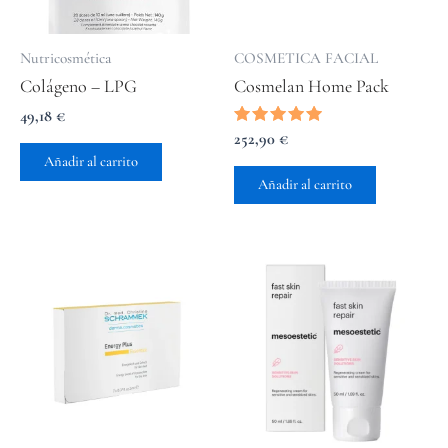
Nutricosmética
COSMETICA FACIAL
Colágeno – LPG
Cosmelan Home Pack
49,18
€
Valorado
252,90
€
con
Añadir al carrito
5.00
de 5
Añadir al carrito