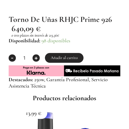
Torno De Uñas RHJC Prime 926
640,09
€
o tres plazos sin interés de 213,36€
Torno
Disponibilidad:
98 disponibles
de
uñas
-
+
RHJC
Añadir al carrito
Prime
926
cantidad
Destacados:
250w, Garantía Profesional, Servicio
Asistencia Técnica
Productos relacionados
13,99
€
1
Esma
Z059
Com