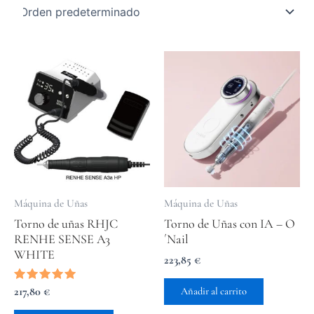
Máquina de Uñas
Máquina de Uñas
Torno de uñas RHJC
Torno de Uñas con IA – O
RENHE SENSE A3
´Nail
WHITE
223,85
€
Valorado
217,80
€
Añadir al carrito
con
5.00