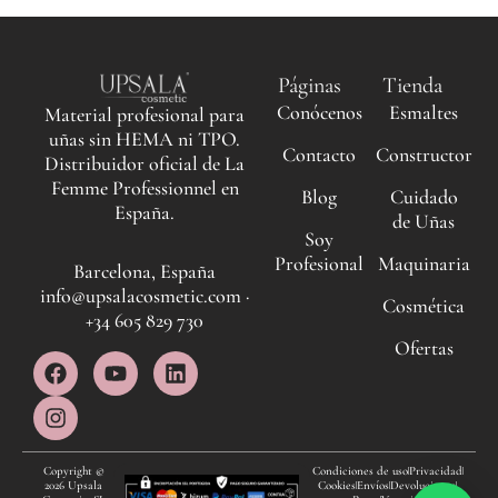
Páginas
Tienda
Conócenos
Esmaltes
Material profesional para
uñas sin HEMA ni TPO.
Contacto
Constructor
Distribuidor oficial de La
Femme Professionnel en
Blog
Cuidado
España.
de Uñas
Soy
Profesional
Maquinaria
Barcelona, España
info@upsalacosmetic.com ·
Cosmética
+34 605 829 730
Ofertas
F
I
Y
L
a
n
o
i
c
s
u
n
e
t
t
k
b
a
u
e
o
g
b
d
Copyright ©
Condiciones de uso
Privacidad
2026 Upsala
Cookies
Envíos
Devoluciones
o
r
e
i