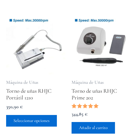
Este
producto
tiene
múltiples
variantes.
Las
opciones
se
pueden
elegir
Máquina de Uñas
Máquina de Uñas
en
Torno de uñas RHJC
Torno de uñas RHJC
la
Portátil 1210
Prime 202
página
de
350,90
€
producto
Valorado
344,85
€
con
Seleccionar opciones
5.00
de 5
Añadir al carrito