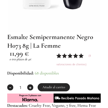
Esmalte Semipermanente Negro
H073 8g | La Femme
11,99
€
(
8
o tres plazos de 4€
Valorado
8
valoraciones de clientes)
con
5.00
de
5 en base
Esmalte
Disponibilidad:
68 disponibles
a
Semipermanente
valoraciones
Negro
-
+
de
H073
Añadir al carrito
clientes
8g
|
La
Destacados:
Cruelty Free, Vegano, 7 free, Hema Free
Femme