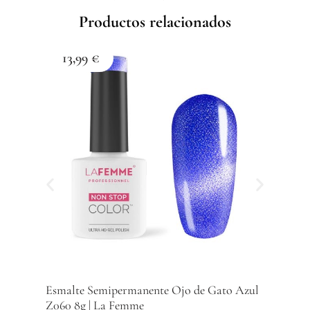
cantidad
Productos relacionados
13,99
€
1
Esma
Z059
Com
Esmalte Semipermanente Ojo de Gato Azul
Z060 8g | La Femme