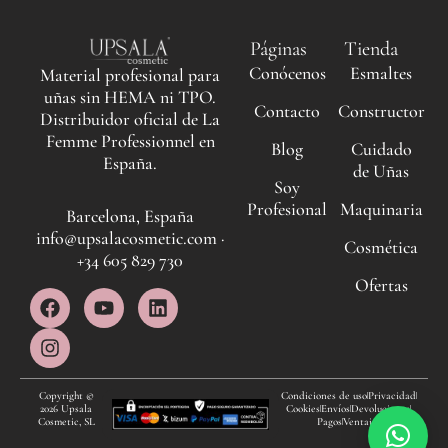
Páginas
Tienda
Conócenos
Esmaltes
Material profesional para
uñas sin HEMA ni TPO.
Contacto
Constructor
Distribuidor oficial de La
Femme Professionnel en
Blog
Cuidado
España.
de Uñas
Soy
Profesional
Maquinaria
Barcelona, España
info@upsalacosmetic.com ·
Cosmética
+34 605 829 730
Ofertas
F
I
Y
L
a
n
o
i
c
s
u
n
e
t
t
k
b
a
u
e
o
g
b
d
Copyright ©
Condiciones de uso
Privacidad
2026 Upsala
Cookies
Envíos
Devoluciones
o
r
e
i
Cosmetic, SL
Pagos
Ventajas
k
a
n