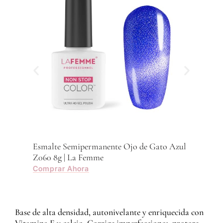
Esmalte Semipermanente Ojo de Gato Azul
Esma
Z060 8g | La Femme
Z059
Comprar Ahora
Com
Base de alta densidad, autonivelante y enriquecida con