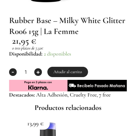
Rubber Base – Milky White Glitter
R006 15g | La Femme
21,95
€
o tres plazos de 7,32€
Rubber
Disponibilidad:
2 disponibles
Base
-
-
+
Milky
Añadir al carrito
White
Glitter
R006
Destacados:
Alta Adhesión, Cruelty Free, 7 free
15g
|
Productos relacionados
La
Femme
cantidad
13,99
€
1