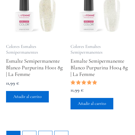
Colores Esmaltes
Colores Esmaltes
Semipermanentes
Semipermanentes
Esmalte Semipermanente
Esmalte Semipermanente
Blanco Purpurina H001 8g
Blanco Purpurina H004 8g
| La Femme
| La Femme
11,99
€
Valorado
11,99
€
con
Añadir al carrito
5.00
de 5
Añadir al carrito