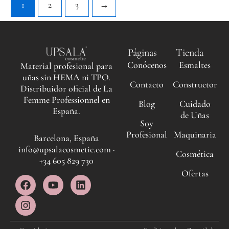
1
2
3
→
Páginas
Tienda
Conócenos
Esmaltes
Material profesional para
uñas sin HEMA ni TPO.
Contacto
Constructor
Distribuidor oficial de La
Femme Professionnel en
Blog
Cuidado
España.
de Uñas
Soy
Profesional
Maquinaria
Barcelona, España
info@upsalacosmetic.com ·
Cosmética
+34 605 829 730
Ofertas
F
I
Y
L
a
n
o
i
c
s
u
n
e
t
t
k
b
a
u
e