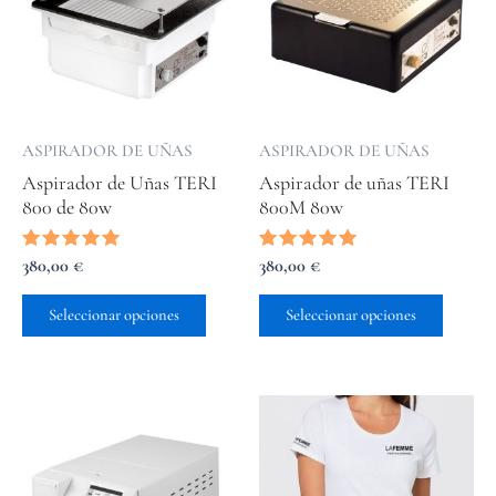
variantes.
variant
Las
Las
opciones
opcion
se
se
pueden
puede
elegir
elegir
ASPIRADOR DE UÑAS
ASPIRADOR DE UÑAS
en
en
Aspirador de Uñas TERI
Aspirador de uñas TERI
la
la
800 de 80w
800M 80w
página
página
de
de
producto
produc
Valorado
380,00
€
Valorado
380,00
€
con
con
5.00
5.00
de 5
de 5
Seleccionar opciones
Seleccionar opciones
Este
produc
tiene
múltip