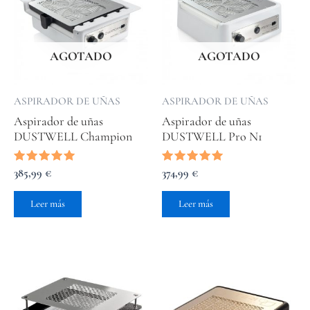
AGOTADO
AGOTADO
ASPIRADOR DE UÑAS
ASPIRADOR DE UÑAS
Aspirador de uñas
Aspirador de uñas
DUSTWELL Champion
DUSTWELL Pro N1
Valorado
385,99
€
Valorado
374,99
€
con
con
5.00
5.00
de 5
de 5
Leer más
Leer más
Este
Este
producto
produc
tiene
tiene
múltiples
múltip