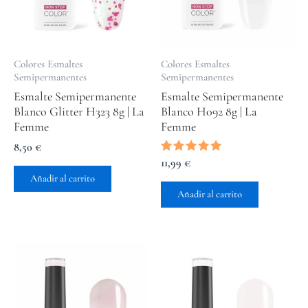
Colores Esmaltes
Colores Esmaltes
Semipermanentes
Semipermanentes
Esmalte Semipermanente
Esmalte Semipermanente
Blanco Glitter H323 8g | La
Blanco H092 8g | La
Femme
Femme
8,50
€
Valorado
11,99
€
con
Añadir al carrito
5.00
de 5
Añadir al carrito