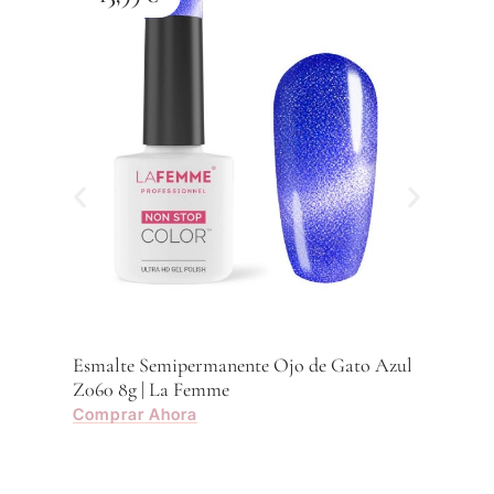
Esma
Z059
Com
Esmalte Semipermanente Ojo de Gato Azul
Z060 8g | La Femme
Comprar Ahora