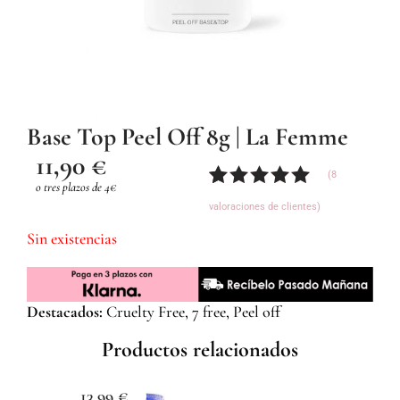
Base Top Peel Off 8g | La Femme
11,90
€
(
8
o tres plazos de 4€
Valorado
8
valoraciones de clientes)
con
5.00
de
5 en base
Sin existencias
a
valoraciones
de
clientes
Destacados:
Cruelty Free, 7 free, Peel off
Productos relacionados
13,99
€
1