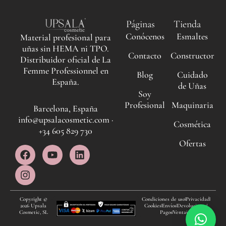
Páginas
Tienda
Conócenos
Esmaltes
Material profesional para
uñas sin HEMA ni TPO.
Contacto
Constructor
Distribuidor oficial de La
Femme Professionnel en
Blog
Cuidado
España.
de Uñas
Soy
Profesional
Maquinaria
Barcelona, España
info@upsalacosmetic.com ·
Cosmética
+34 605 829 730
Ofertas
F
I
Y
L
a
n
o
i
c
s
u
n
e
t
t
k
b
a
u
e
o
g
b
d
Copyright ©
Condiciones de uso
Privacidad
2026 Upsala
Cookies
Envíos
Devoluciones
o
r
e
i
Cosmetic, SL
Pagos
Ventajas
k
a
n