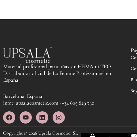
Pá
Co
Material profesional para uñas sin HEMA ni TPO.
Co
Distribuidor oficial de La Femme Professionnel en
Blo
España.
Soy
Barcelona, España
info@upsalacosmetic.com · +34 605 829 730
F
Y
L
I
a
o
i
n
c
u
n
s
e
t
k
t
Copyright © 2026 Upsala Cosmetic, SL