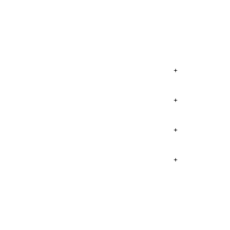
+
+
+
+