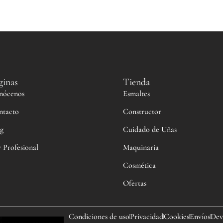
ginas
Tienda
nócenos
Esmaltes
ntacto
Constructor
g
Cuidado de Uñas
 Profesional
Maquinaria
Cosmética
Ofertas
Condiciones de uso
Privacidad
Cookies
Envíos
Dev