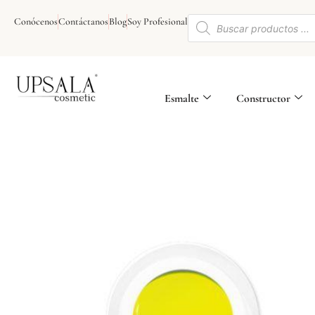
Ir
Búsqueda
al
Conócenos
Contáctanos
Blog
Soy Profesional
de
contenido
productos
Esmalte
Constructor