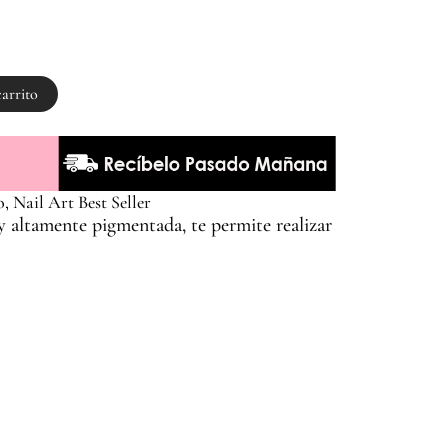
carrito
 Nail Art Best Seller
 y altamente pigmentada, te permite realizar