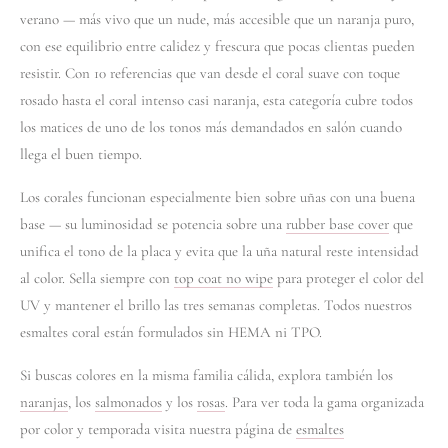
verano — más vivo que un nude, más accesible que un naranja puro,
con ese equilibrio entre calidez y frescura que pocas clientas pueden
resistir. Con 10 referencias que van desde el coral suave con toque
rosado hasta el coral intenso casi naranja, esta categoría cubre todos
los matices de uno de los tonos más demandados en salón cuando
llega el buen tiempo.
Los corales funcionan especialmente bien sobre uñas con una buena
base — su luminosidad se potencia sobre una
rubber base cover
que
unifica el tono de la placa y evita que la uña natural reste intensidad
al color. Sella siempre con
top coat no wipe
para proteger el color del
UV y mantener el brillo las tres semanas completas. Todos nuestros
esmaltes coral están formulados sin HEMA ni TPO.
Si buscas colores en la misma familia cálida, explora también los
naranjas
, los
salmonados
y los
rosas
. Para ver toda la gama organizada
por color y temporada visita nuestra página de
esmaltes