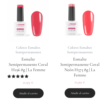
Colores Esmaltes
Colores Esmaltes
Semipermanentes
Semipermanentes
Esmalte
Esmalte
Semipermanente Coral
Semipermanente Coral
H196 8g | La Femme
Neón H375 8g | La
Femme
11,99
€
Valorado
11,99
€
con
5.00
de 5
Añadir al carrito
Añadir al carrito