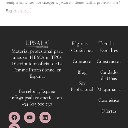
semipermanentes por categoría
. ¿Aún no tienes tarifas profesionales?
Regístrate aquí.
Páginas
Tienda
Conócenos
Esmaltes
Material profesional para
uñas sin HEMA ni TPO.
Contacto
Constructor
Distribuidor oficial de La
Femme Professionnel en
Blog
Cuidado
España.
de Uñas
Soy
Profesional
Maquinaria
Barcelona, España
info@upsalacosmetic.com ·
Cosmética
+34 605 829 730
Ofertas
F
I
Y
L
a
n
o
i
c
s
u
n