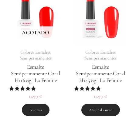
AGOTADO
Colores Esmaltes
Colores Esmaltes
Semipermanentes
Semipermanentes
Esmalte
Esmalte
Semipermanente Coral
Semipermanente Coral
H116 8g | La Femme
H145 8g | La Femme
Valorado
11,99
€
Valorado
11,99
€
con
con
5.00
5.00
de 5
de 5
Leer más
Añadir al carrito